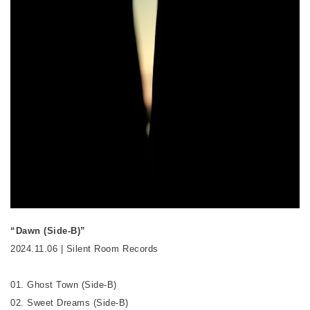
“Dawn (Side-B)”
2024.11.06 | Silent Room Records
01. Ghost Town (Side-B)
02. Sweet Dreams (Side-B)