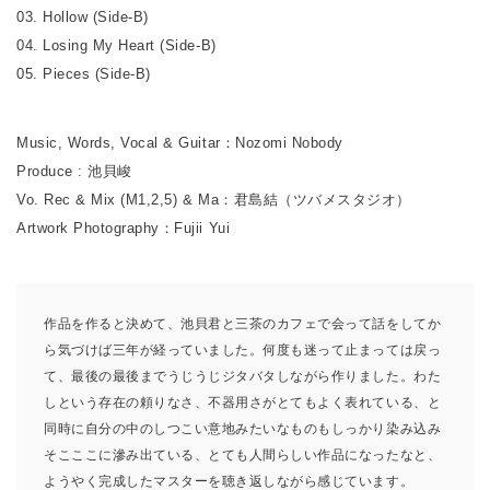
03. Hollow (Side-B)
04. Losing My Heart (Side-B)
05. Pieces (Side-B)
Music, Words, Vocal & Guitar：Nozomi Nobody
Produce : 池貝峻
Vo. Rec & Mix (M1,2,5) & Ma：君島結（ツバメスタジオ）
Artwork Photography：Fujii Yui
作品を作ると決めて、池貝君と三茶のカフェで会って話をしてか
ら気づけば三年が経っていました。何度も迷って止まっては戻っ
て、最後の最後までうじうじジタバタしながら作りました。わた
しという存在の頼りなさ、不器用さがとてもよく表れている、と
同時に自分の中のしつこい意地みたいなものもしっかり染み込み
そこここに滲み出ている、とても人間らしい作品になったなと、
ようやく完成したマスターを聴き返しながら感じています。