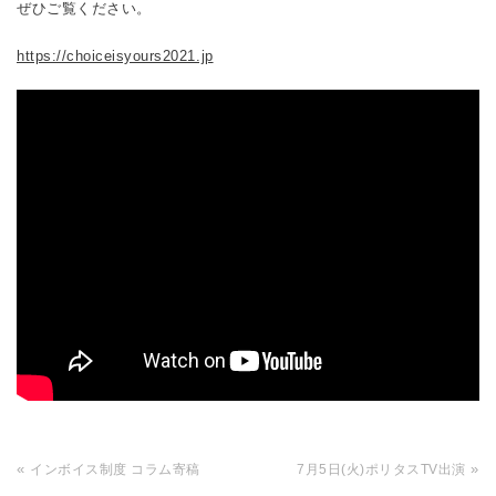
ぜひご覧ください。
https://choiceisyours2021.jp
«
»
インボイス制度 コラム寄稿
7月5日(火)ポリタスTV出演