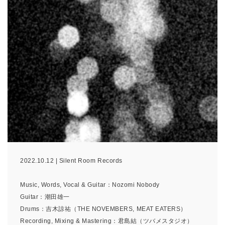
2022.10.12 | Silent Room Records
Music, Words, Vocal & Guitar：Nozomi Nobody
Guitar：潮田雄一
Drums：吉木諒祐（THE NOVEMBERS, MEAT EATERS）
Recording, Mixing & Mastering：君島結（ツバメスタジオ）