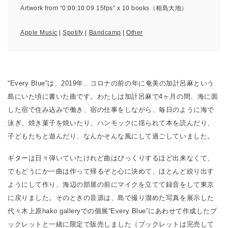
Artwork from “0:00:10:09 15fps” x 10 books（相島大地）
Apple Music
|
Spotify
|
Bandcamp
|
Other
“Every Blue”は、2019年、コロナの前の年に奄美の加計呂麻という
島にいた頃に書いた曲です。わたしは加計呂麻で4ヶ月の間、海に面
した宿で住み込みで働き、宿の仕事をしながら、毎日のように海で
泳ぎ、焼き菓子を焼いたり、ハンモックに揺られて本を読んだり、
子どもたちと遊んだり、なんかそんな風にして過ごしていました。
ギターは日々弾いていたけれど曲はびっくりするほど出来なくて、
でもどうにか一曲は作って帰るぞと心に決めて、ほとんど絞り出す
ようにして作り、海辺の部屋の前にマイクを立てて録音をして東京
に戻りました。そのときの音源は、島で撮り溜めた写真を展示した
代々木上原hako galleryでの個展“Every Blue”にあわせて作成したブ
ックレットと一緒に限定で販売しました（ブックレットは完売して