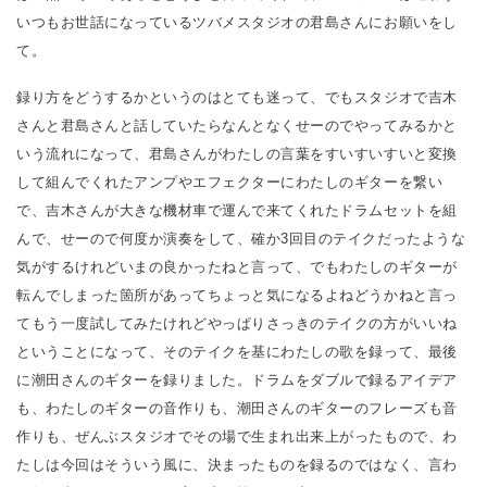
いつもお世話になっているツバメスタジオの君島さんにお願いをし
て。
録り方をどうするかというのはとても迷って、でもスタジオで吉木
さんと君島さんと話していたらなんとなくせーのでやってみるかと
いう流れになって、君島さんがわたしの言葉をすいすいすいと変換
して組んでくれたアンプやエフェクターにわたしのギターを繋い
で、吉木さんが大きな機材車で運んで来てくれたドラムセットを組
んで、せーので何度か演奏をして、確か3回目のテイクだったような
気がするけれどいまの良かったねと言って、でもわたしのギターが
転んでしまった箇所があってちょっと気になるよねどうかねと言っ
てもう一度試してみたけれどやっぱりさっきのテイクの方がいいね
ということになって、そのテイクを基にわたしの歌を録って、最後
に潮田さんのギターを録りました。ドラムをダブルで録るアイデア
も、わたしのギターの音作りも、潮田さんのギターのフレーズも音
作りも、ぜんぶスタジオでその場で生まれ出来上がったもので、わ
たしは今回はそういう風に、決まったものを録るのではなく、言わ