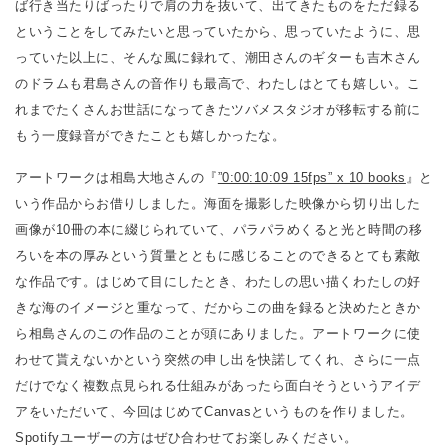
ば行き当たりばったりで肩の力を抜いて、出てきたものをただ録る
ということをしてみたいと思っていたから、思っていたように、思
っていた以上に、そんな風に録れて、潮田さんのギターも吉木さん
のドラムも君島さんの音作りも最高で、わたしはとても嬉しい。こ
れまでたくさんお世話になってきたツバメスタジオが移転する前に
もう一度録音ができたことも嬉しかったな。
アートワークは相島大地さんの『
”0:00:10:09 15fps” x 10 books
』と
いう作品からお借りしました。海面を撮影した映像から切り出した
画像が10冊の本に綴じられていて、パラパラめくると光と時間の移
ろいを本の厚みという質量とともに感じることのできるとても素敵
な作品です。はじめて目にしたとき、わたしの思い描くわたしの好
きな海のイメージと重なって、だからこの曲を録ると決めたときか
ら相島さんのこの作品のことが頭にありました。アートワークに使
わせて貰えないかという突然の申し出を快諾してくれ、さらに一点
だけでなく複数点見られる仕組みがあったら面白そうというアイデ
アをいただいて、今回はじめてCanvasというものを作りました。
Spotifyユーザーの方はぜひ合わせてお楽しみください。