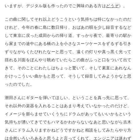
いますが、デジタル版も作ったのでご興味のある方は
どうぞ
）。
この曲に関してそれ以上どうこうという気持ちは特になかったのだ
けれど、今年の春に島に数日帰り、おばあの唄を少し録音するなど
して東京に戻った成田からの帰り道、すっかり夜で、最寄りの駅か
ら家までの途中にある橋の上を小さなスーツケースをずるずる引き
ずりながらくたびれたなーと思って、遠くの灯りや真っ黒く光って
揺れる川面をぼんやり眺めていたらこの曲がふっと口をついて出て
きて、そのことにわたしはちょっと驚いて、そして素直にあれなん
かけっこういい曲かもと思って、そうして録音してみようかなと思
ったのでした。
潮田さんにギターを弾いてほしい、ということを真っ先に思って、
それ以外の楽器を入れることはあまり考えていなかったのだけど、
イメージを膨らませていくうちにドラムがあってもいいかもという
気持ちが湧いてきてでもハマるかわからないなあと思いながら吉木
さんにドラム入りますかねどうですかねと相談をしてみたらやり方
は全然いろいろあると思うよと言ってくれて、エンジニアは迷わず