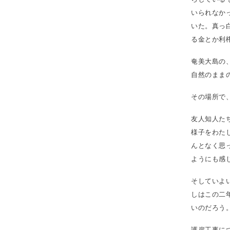
いられなか
いた。真っ
る金とか利
奄美大島の
自然のまま
その場所で
友人知人た
様子をわた
んとなく思
ようにも感
そしていよ
しはこの二
いのだろう
護岸工事に