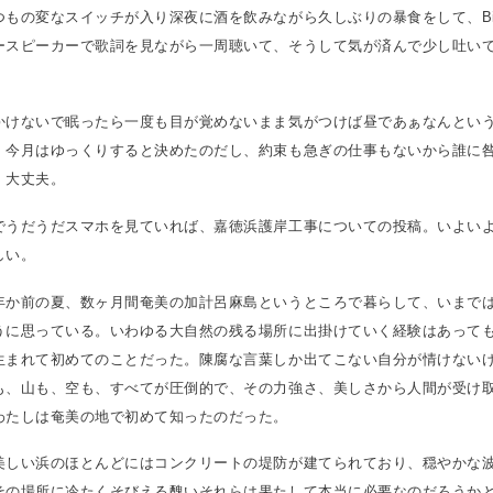
もの変なスイッチが入り深夜に酒を飲みながら久しぶりの暴食をして、Big 
ースピーカーで歌詞を見ながら一周聴いて、そうして気が済んで少し吐い
かけないで眠ったら一度も目が覚めないまま気がつけば昼であぁなんとい
、今月はゆっくりすると決めたのだし、約束も急ぎの仕事もないから誰に
、大丈夫。
でうだうだスマホを見ていれば、嘉徳浜護岸工事についての投稿。いよい
しい。
年か前の夏、数ヶ月間奄美の加計呂麻島というところで暮らして、いまで
うに思っている。いわゆる大自然の残る場所に出掛けていく経験はあって
生まれて初めてのことだった。陳腐な言葉しか出てこない自分が情けない
も、山も、空も、すべてが圧倒的で、その力強さ、美しさから人間が受け
わたしは奄美の地で初めて知ったのだった。
美しい浜のほとんどにはコンクリートの堤防が建てられており、穏やかな
その場所に冷たくそびえる醜いそれらは果たして本当に必要なのだろうか