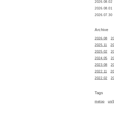
2026.08.02
2026.08.01
2026.07.30
Archive
2026.08
2
2025.11
2
2025.02
2
2024.05
2
2023.08
2
2022.11
2
2022.02
2
Tags
metoo
un/