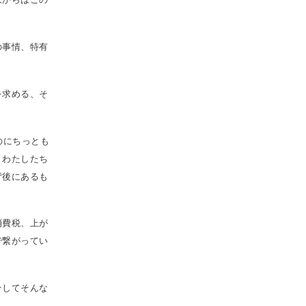
の事情、特有
を求める、そ
のにちっとも
、わたしたち
背後にあるも
消費税、上が
で繋がってい
そしてそんな