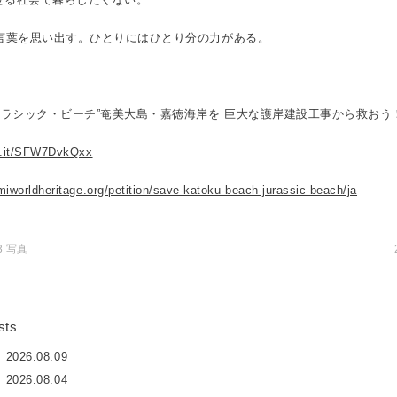
の言葉を思い出す。ひとりにはひとり分の力がある。
ュラシック・ビーチ”奄美大島・嘉徳海岸を 巨大な護岸建設工事から救おう
ng.it/SFW7DvkQxx
miworldheritage.org/petition/save-katoku-beach-jurassic-beach/ja
13 写真
sts
2026.08.09
2026.08.04