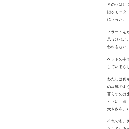
きのうはいつ
譜をモニタ
に入った。
アラームを
思うけれど
われもない
ベッドの中
しているら
わたしは何
の故郷のよ
暮らすのは
くらい、海
大きさを、
それでも、
らしている