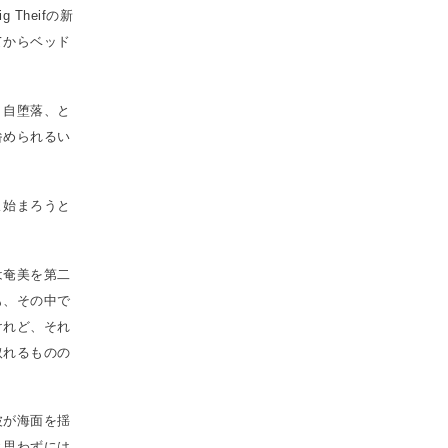
Theifの新
てからベッド
う自堕落、と
咎められるい
よ始まろうと
は奄美を第二
も、その中で
けれど、それ
取れるものの
波が海面を揺
と思わずには