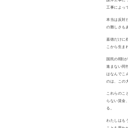
工事によっ
本当は反対
の難しさも
嘉徳だけに
こから生ま
国民の8割
進まない同
はなんでこ
のは、この
これらのこ
らない賃金
る。
わたしはも
ことを思わ