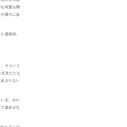
声を何度も聞
その後ろにあ
きた嘉徳浜。
り、そういう
大丈夫だとな
はあまりない
ている。わた
んて進歩がな
家からはこの