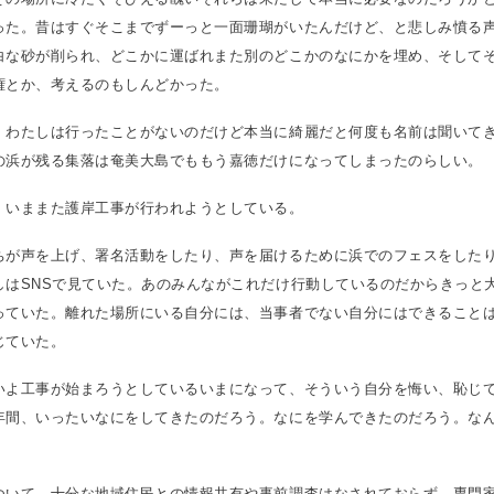
った。昔はすぐそこまでずーっと一面珊瑚がいたんだけど、と悲しみ憤る
白な砂が削られ、どこかに運ばれまた別のどこかのなにかを埋め、そして
権とか、考えるのもしんどかった。
、わたしは行ったことがないのだけど本当に綺麗だと何度も名前は聞いて
の浜が残る集落は奄美大島でももう嘉徳だけになってしまったのらしい。
、いままた護岸工事が行われようとしている。
ちが声を上げ、署名活動をしたり、声を届けるために浜でのフェスをした
しはSNSで見ていた。あのみんながこれだけ行動しているのだからきっと
っていた。離れた場所にいる自分には、当事者でない自分にはできること
じていた。
いよ工事が始まろうとしているいまになって、そういう自分を悔い、恥じ
年間、いったいなにをしてきたのだろう。なにを学んできたのだろう。な
。
ついて、十分な地域住民との情報共有や事前調査はなされておらず、専門