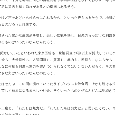
て逆に災害を招く恐れがあるとの指摘もあるそう。
だけど声をあげたら村八分にされるから、といった声もあるそうで、地域
あるのだろうと想像する。
残された豊かな生態系を壊し、美しい景観を壊し、目先のちっぽけな利益
れるものはいったいなんなんだろう。
が反対しているといわれた東京五輪も、世論調査で6割以上が賛成している
性婚も、夫婦別姓も、入管問題も、貧困も、暴力も、差別も、なにもかも
んなに何度も何度も無力を突きつけられなくてはいけないんだろう。その
大きな力はいったいなんなのだろう。
とはぜんぶ、この間に潰れていったライブハウスや飲食店、上がり続ける
、苦しく窮屈になる暮らしや社会、そういったものとぜんぶぜんぶ地続き
う二度と、「わたしは無力だ」「わたしたちは無力だ」と思いたくない。
せる社会で暮らしたくない。