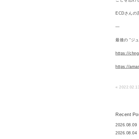
ECDさん
—
最後の “ジ
https://ch
https://ama
«
2022.02.
Recent Po
2026.08.09
2026.08.04