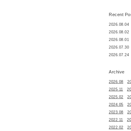
Recent Po
2026.08.04
2026.08.02
2026.08.01
2026.07.30
2026.07.24
Archive
2026.08
2
2025.11
2
2025.02
2
2024.05
2
2023.08
2
2022.11
2
2022.02
2