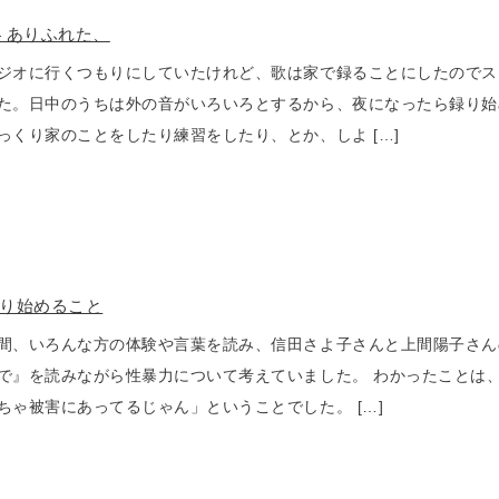
.04 ありふれた、
ジオに行くつもりにしていたけれど、歌は家で録ることにしたのでス
た。日中のうちは外の音がいろいろとするから、夜になったら録り始
っくり家のことをしたり練習をしたり、とか、しよ […]
 語り始めること
間、いろんな方の体験や言葉を読み、信田さよ子さんと上間陽子さん
で』を読みながら性暴力について考えていました。 わかったことは
ちゃ被害にあってるじゃん」ということでした。 […]