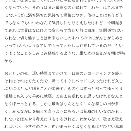
くなっていた。きのうはまた最高なのが録れて、わたしはこれまで
にないほどに満ち満ちた気持ちで帰路につき、他のことはもうどう
でもなんでもいいわなんて気持ちになりさえしたけれど、今朝起き
てみれば世界はなにひとつ変わらず当たり前に鎮座、無関係ではい
られない切り離すことは出来ないこのすべての中にがんじがらめと
いってもいいようなていでもってわたしは存在しているのだ、とい
うようなことをしみじみ痛感するような、重ための会合が今朝は9時
から。
おとといの夜、遅い時間までかけて一日目のレコーディングを終え
それはそれはくたくたで、帰ってすぐにベッドに入ったけれど久し
ぶりにほとんど眠ることが出来ず、きのうはすっと帰ってゆっくり
湯船にも入って早めに就寝、まあまあ眠れたと思ったけれどなんと
なくぼーっとする。しかし最近はなんとなくこんな感じの日が多
く、みんなが口を揃えて言うようにあるいは花粉のせいなのかもし
れないとぼんやり考えたりもするけれど、わからない。歌さえ歌え
ればいい。小学生のころ、声がまったく出なくなるほどひどい風邪