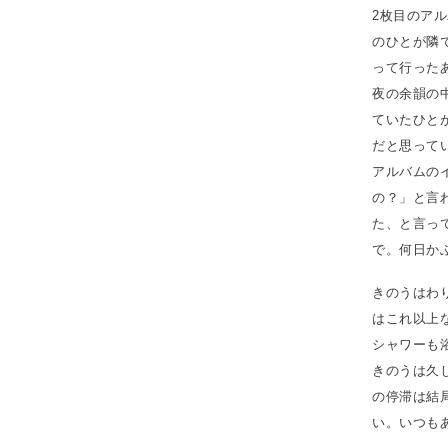
2枚目のアル
のひとが隣
って行った
夜の余韻の
ていたひと
だと思って
アルバムの
の？」と言
た、と言っ
で。何日か
きのうはわ
はこれ以上
シャワーも
きのうは久
の停滞は結
い。いつも