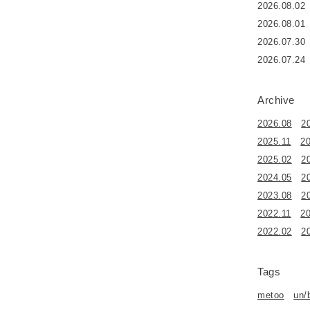
2026.08.02
2026.08.01
2026.07.30
2026.07.24
Archive
2026.08
2
2025.11
2
2025.02
2
2024.05
2
2023.08
2
2022.11
2
2022.02
2
Tags
metoo
un/