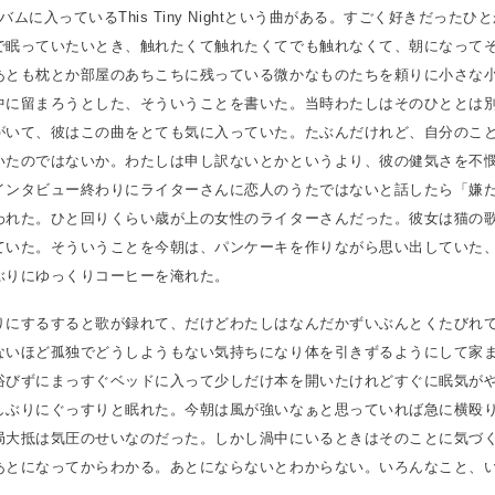
バムに入っているThis Tiny Nightという曲がある。すごく好きだったひ
で眠っていたいとき、触れたくて触れたくてでも触れなくて、朝になって
あとも枕とか部屋のあちこちに残っている微かなものたちを頼りに小さな
中に留まろうとした、そういうことを書いた。当時わたしはそのひととは
がいて、彼はこの曲をとても気に入っていた。たぶんだけれど、自分のこ
いたのではないか。わたしは申し訳ないとかというより、彼の健気さを不
インタビュー終わりにライターさんに恋人のうたではないと話したら「嫌
われた。ひと回りくらい歳が上の女性のライターさんだった。彼女は猫の
ていた。そういうことを今朝は、パンケーキを作りながら思い出していた
ぶりにゆっくりコーヒーを淹れた。
りにするすると歌が録れて、だけどわたしはなんだかずいぶんとくたびれ
ないほど孤独でどうしようもない気持ちになり体を引きずるようにして家
浴びずにまっすぐベッドに入って少しだけ本を開いたけれどすぐに眠気が
しぶりにぐっすりと眠れた。今朝は風が強いなぁと思っていれば急に横殴
局大抵は気圧のせいなのだった。しかし渦中にいるときはそのことに気づ
あとになってからわかる。あとにならないとわからない。いろんなこと、