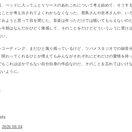
夜、ベッドに入ってふとリリースのあれこれについて考え始めて、そうす
なことが考え出されてよくわからなくなった。君島さんや吉木さんや、い
てみようと思って目を閉じた。音楽は作っただけでは聴いてもらえないの
を今朝はなんだかひどく痛感して、そのことをだけどどういうふうに受け
ない。
レコーディング、まだひと塊り残っているけど、ツバメスタジオでの録音
。関わってくれるひとが増えてもみんながそれぞれにどれだけの愛情を持
でもこれはほかでもない自分自身の作品なのだ、そのことを忘れてはいけ
ないように。
2
sts
2026.08.04