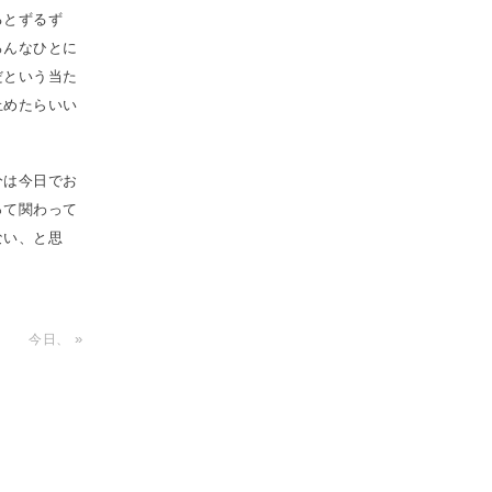
るとずるず
ろんなひとに
だという当た
止めたらいい
分は今日でお
って関わって
ない、と思
»
今日、