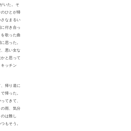
とがいた。そ
そのひとが帰
小さなまるい
別に付き合っ
とを歌った曲
憫に思った。
だ、悪い女な
歌かと思って
、キッチン
て、帰り道に
まで帰った。
やってきて、
りの雨、気分
くのは難し
いつもそう。