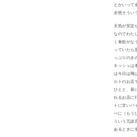
とかいって全
全然そうい
天気が安定
なのでわた
く食欲がな
っていたら
っぷりのき
キッシュは
は今日は飛
ルトのお店
ひとと、昼
れるお店に
トに甘いパ
べに（もう
ういう冗談
あるときに