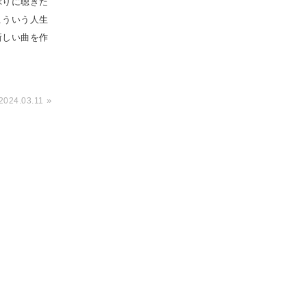
ぶりに聴きた
こういう人生
新しい曲を作
»
2024.03.11