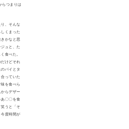
だからつまりは
たり、そんな
らしくまった
抜きかなと思
ージュと、た
しく食べた。
のだけどそれ
丘のパイとタ
き合っていた
甘味を食べら
れからデザー
ゃあ〇〇を食
て笑うと「そ
。今度時間が
。