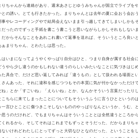
まりちゃんから連絡があり、週末あさじとゆうみちゃんが国立でライブを
かとの誘い。とても行きたかった。まりちゃんとは去年の夏に会おう会お
用事やレコーディングやで結局会えないまま引っ越してきてしまいしかも
まだったのでずっと手紙を書こう書こうと思いながらしかしそれもしない
、だからそんなことをあれこれ書いて返事を送れば、そういうところ良い
あぁまりちゃん、とわたしは思った。
しはいまになってようやくやっぱり自分はひと、つまり自身が属する社会
どうやら少し違うのかもしれない違うのらしいみたいなことに気づきはじ
った具合で、だけど思い返してみれば「違うもの」として扱われる場面と
くさんあった、それに違和を感じつつもその本質に気が付かなかっただけ
だね」とか「すごいね」「えらいね」とか、なんかそういう言葉だったり
とこちらに来てしまったことについてもそういうふうに言うひとというの
う一言ひとことに傷つきこそしないもののやっぱりなんというか、うむ、
か思うのだけれど、でもまりちゃんはそういうこととは全然違うところか
てくれるから、そしてそれはこれまでもずっとそうだった、だからまりち
はないけれどわたしにとってずっと大切なひとなのだった、ということを