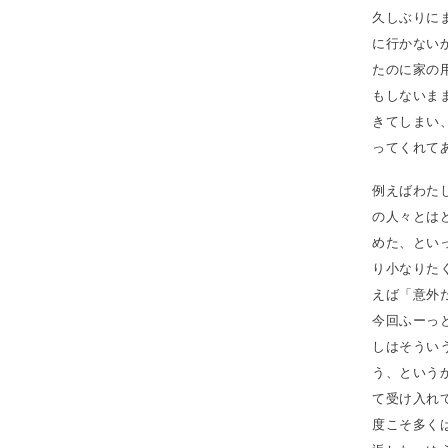
久しぶりに
に行かない
たのに家の
もしないま
きてしまい
ってくれて
例えばわた
の人々とは
めた、とい
り小なりた
えば「意外
今回ふーっ
しはそうい
う、という
て受け入れ
度こそ多く