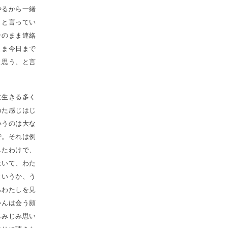
やるから一緒
うと言ってい
そのまま連絡
まま今日まで
と思う、と言
に生きる多く
めた感じはじ
いうのは大な
で。それは例
したわけで、
はいて、わた
というか、う
らわたしを見
ゃんは会う頻
しみじみ思い