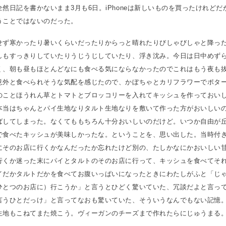
然日記を書かないまま3月も6日。iPhoneは新しいものを買ったけれど
うことではないのだった。
せず寒かったり暑いくらいだったりからっと晴れたりびしゃびしゃと降っ
しもすっきりしていたりうじうじしていたり、浮き沈み。今日は日中めず
く、朝も昼もほとんどなにも食べる気にならなかったのでこれはもう夜も
意外と食べられそうな気配を感じたので、かぼちゃとカリフラワーでポタ
のことほうれん草とトマトとブロッコリーを入れてキッシュを作っておい
本当はちゃんとパイ生地なりタルト生地なりを敷いて作った方がおいしい
ばしてしまった。なくてももちろん十分おいしいのだけど。いつか自由が
で食べたキッシュが美味しかったな。ということを、思い出した。当時付
にそのお店に行くかなんだったか忘れたけど別の、たしかなにかおいしい
行くか迷った末にパイとタルトのそのお店に行って、キッシュを食べてそ
イだかタルトだかを食べてお腹いっぱいになったときにわたしがふと「じ
ひとつのお店に）行こうか」と言うとひどく驚いていた、冗談だよと言っ
言うひとだっけ」と言ってなおも驚いていた、そういうなんでもない記憶
生地もこねてまた焼こう。ヴィーガンのチーズまで作れたらにじゅうまる