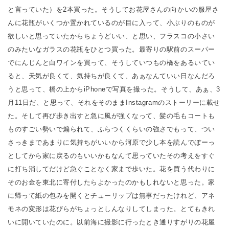
と言っていた）を2本買った。そうしてお花屋さんの向かいの服屋さ
んに花瓶がいくつか置かれているのが目に入って、小ぶりのものが
欲しいと思っていたからちょうどいい、と思い、フラスコの小さい
のみたいなガラスの花瓶をひとつ買った。最寄りの駅前のスーパー
でにんじんと白ワインを買って、そうしていつもの橋をあるいてい
ると、天気が良くて、気持ちが良くて、あぁなんていい日なんだろ
うと思って、橋の上からiPhoneで写真を撮った。そうして、あぁ、3
月11日だ、と思って、それをそのままInstagramのストーリーに載せ
た。そして再び歩き出すと急に風が強くなって、髪の毛もコートも
ものすごい勢いで煽られて、ふらつくくらいの強さでもって、つい
さっきまであまりに気持ちがいいから河原で少し本を読んでぼーっ
としてから家に戻るのもいいかもなんて思っていたその考えをすぐ
に打ち消してだけど急ぐことなく家まで歩いた。花を買う代わりに
そのお金を東北に寄付したらよかったのかもしれないと思った。家
に帰って紙の包みを開くとチューリップは無事だったけれど、アネ
モネの変形は花びらがちょっとしんなりしてしまった。とてもきれ
いに開いていたのに。以前海に撮影に行ったとき通りすがりの花屋