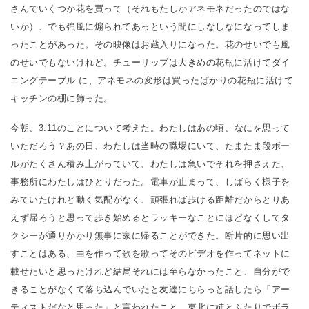
さんでいくつか花を買って（それもたしかアネモネだったのではな
いか）、でも強風に煽られてあっという間にしなしなになってしま
ったことがあった。その映像はお蔵入りになった。花のせいでも風
のせいでもないけれど。チューリップは大きめの花瓶に活けてダイ
ニングテーブル に、アネモネの変形は買ったばかりの花瓶に活けて
キッチンの棚に飾った。
今朝、3.11のことについて考えた。わたしはあの頃、なにを思って
いただろう？あの日、わたしは当時の職場にいて、たまたま段ボー
ルがたくさん積み上がっていて、わたしは急いでそれを押さえた、
事務所にわたしはひとりだった。電車が止まって、しばらく様子を
みていたけれど動く気配がなく、頑張れば歩ける距離だからとりあ
えず帰ろうと思って歩き始めるとラッキーなことにほどなくしてタ
クシーが通りかかり無事に家に帰ることができた。断片的に思い出
すことはある、曲を作って歌を歌ってそのビデオを作ってネットに
載せたいと思ったけれど結局それには至らなかったこと、自分がで
きることがなくて落ち込んでいたと友達にちらっと話したら「アー
ティストだなと思った」と言われたこと、東北に姉とふたりでボラ