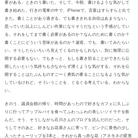
要がある」ときのう書いた。そして、今朝、書けるような気がして
書き始めた。行きの電車の中で、iPhoneで。言葉はすらすらと出て
きた。書くことがあり過ぎる。でも書ききれる自信はあまりない。
思っていた以上にしんどい作業になりそうだなという予感がしてい
る。それをしてまで書く必要があるのか？なんのために書くのか？
書くことにどういう意味があるのか？逡巡。でも、書いてみたらい
い。そうしたらいろいろ見えてくるのかもしれない。別に無理に公
開する必要もない。でもきっと、もしも書き切ることができたら公
開したいという気持ちも少なからず湧くような気がする。それを公
開することはたぶんものすごーく勇気の要ることになるような気が
しているけれど。そういうことを、ぐるぐる考えている。わからな
い。
きのう、議員会館の帰り、時間があったので好きなカフェに久しぶ
りに行ってアップルパイを食べてふわっふわの美しいソイラテを飲
んだ。そう、そうしながら石川さんのブログを読んだのだった。そ
うしてそのあと、好きなお花屋さんに寄って、ピンクに黄色の少し
入ったチューリップを3本と、それから真っ赤な花（アネモネの変形