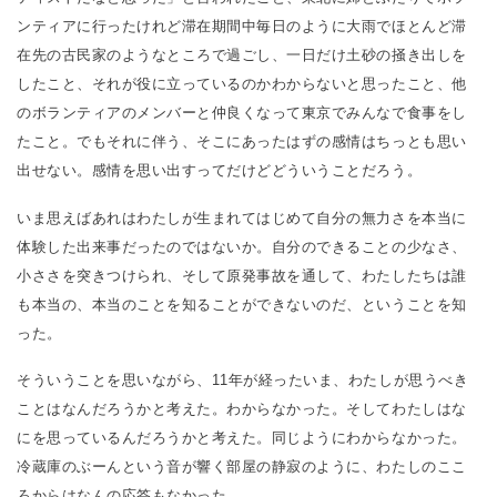
ンティアに行ったけれど滞在期間中毎日のように大雨でほとんど滞
在先の古民家のようなところで過ごし、一日だけ土砂の掻き出しを
したこと、それが役に立っているのかわからないと思ったこと、他
のボランティアのメンバーと仲良くなって東京でみんなで食事をし
たこと。でもそれに伴う、そこにあったはずの感情はちっとも思い
出せない。感情を思い出すってだけどどういうことだろう。
いま思えばあれはわたしが生まれてはじめて自分の無力さを本当に
体験した出来事だったのではないか。自分のできることの少なさ、
小ささを突きつけられ、そして原発事故を通して、わたしたちは誰
も本当の、本当のことを知ることができないのだ、ということを知
った。
そういうことを思いながら、11年が経ったいま、わたしが思うべき
ことはなんだろうかと考えた。わからなかった。そしてわたしはな
にを思っているんだろうかと考えた。同じようにわからなかった。
冷蔵庫のぶーんという音が響く部屋の静寂のように、わたしのここ
ろからはなんの応答もなかった。