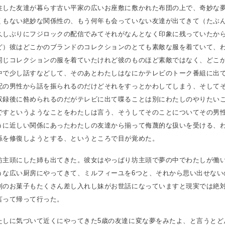
住した友達が暮らす古い平家の広いお座敷に敷かれた布団の上で、奇妙な
くもない絶妙な関係性の、もう何年も会っていない友達が出てきて（たぶ
久しぶりにフジロックの配信でみてそれがなんとなく印象に残っていたか
ど）彼はどこかのブランドのコレクションのとても素敵な服を着ていて、
同じコレクションの服を着ていたけれど彼のものほど素敵ではなく、どこ
中で少し話すなどして、そのあとわたしはなにかテレビのトーク番組に出
配の男性から話を振られるのだけどそれをすっとかわしてしまう、そして
収録後に咎められるのだがテレビに出て喋ることは別にわたしのやりたい
ですというようなことをわたしは言う、そうしてそのことについてその男
うに近しい関係にあったわたしの友達から揃って侮蔑的な扱いを受ける、
係を修復しようとする、というところで目が覚めた。
坊主頭にした姉も出てきた。彼女はやっぱり坊主頭で夢の中でわたしが働
うな広い厨房にやってきて、ミルフィーユを6つと、それから思い出せない
別のお菓子もたくさん差し入れし妹がお世話になっていますと現実では絶
言って帰って行った。
たしに気づいて近くにやってきた5歳の友達に変な夢をみたよ、と言うとど