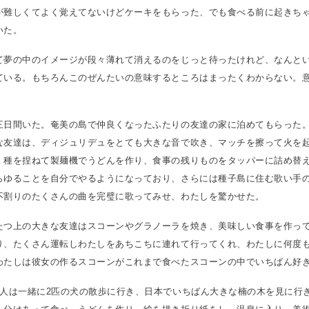
が難しくてよく覚えてないけどケーキをもらった、でも食べる前に起きち
いた。
て夢の中のイメージが段々薄れて消えるのをじっと待ったけれど、なんと
ている。もちろんこのぜんたいの意味するところはまったくわからない。
。
三日間いた。奄美の島で仲良くなったふたりの友達の家に泊めてもらった。
な友達は、ディジュリデュをとても大きな音で吹き、マッチを擦って火を
、種を捏ねて製麺機でうどんを作り、食事の残りものをタッパーに詰め替
らゆることを自分でやるようになっており、さらには種子島に住む歌い手
不割りのたくさんの曲を完璧に歌ってみせ、わたしを驚かせた。
たつ上の大きな友達はスコーンやグラノーラを焼き、美味しい食事を作っ
り、たくさん運転しわたしをあちこちに連れて行ってくれ、わたしに何度
わたしは彼女の作るスコーンがこれまで食べたスコーンの中でいちばん好
3人は一緒に2匹の犬の散歩に行き、日本でいちばん大きな楠の木を見に行