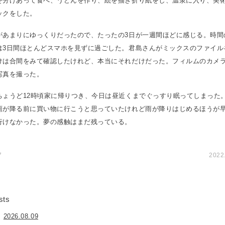
を分けあって食べ、うどんを作り、絵を描き折り紙をし、温泉に入り、美
ックをした。
があまりにゆっくりだったので、たったの3日が一週間ほどに感じる。時間
は3日間ほとんどスマホを見ずに過ごした。君島さんがミックスのファイル
けは合間をみて確認したけれど、本当にそれだけだった。フィルムのカメ
写真を撮った。
ちょうど12時頃家に帰りつき、今日は昼近くまでぐっすり眠ってしまった
雨が降る前に買い物に行こうと思っていたけれど雨が降りはじめるほうが
行けなかった。夢の感触はまだ残っている。
7
2022
sts
2026.08.09