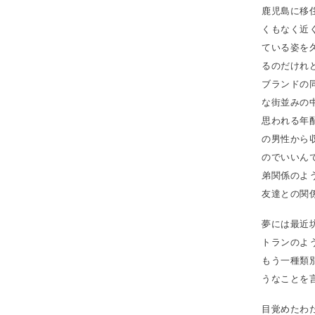
鹿児島に移
くもなく近
ている姿を
るのだけれ
ブランドの
な街並みの
思われる年
の男性から
のでいいん
弟関係のよ
友達との関
夢には最近
トランのよ
もう一種類
うなことを
目覚めたわ