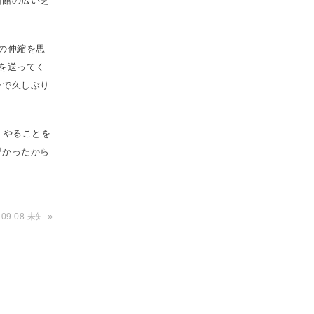
術館の広い芝
の伸縮を思
を送ってく
ラで久しぶり
。やることを
早かったから
»
.09.08 未知