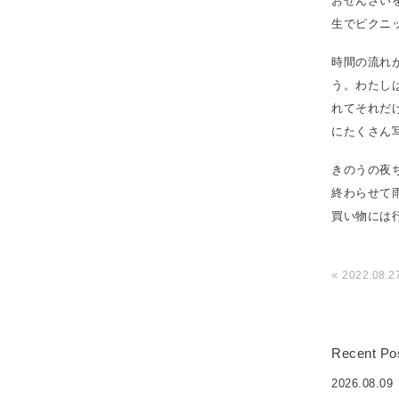
おぜんざい
生でピクニ
時間の流れ
う。わたし
れてそれだ
にたくさん
きのうの夜
終わらせて
買い物には
«
2022.08.2
Recent Po
2026.08.09