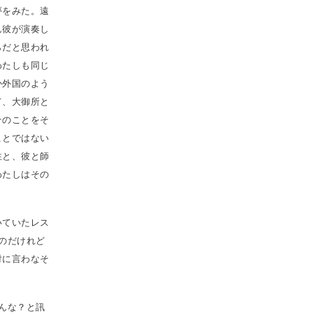
夢をみた。遠
ん彼が演奏し
らだと思われ
わたしも同じ
か外国のよう
て、大御所と
そのことをそ
ことではない
性と、彼と師
わたしはその
いていたレス
のだけれど
対に言わなそ
んな？と訊