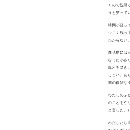
くので説明
うと笑って
時間が経っ
つこく残っ
わからない
鹿児島には
なった小さ
風呂を焚き
しまい、あ
調の複雑な
わたしのふ
のことをや
と言った。
わたしたち