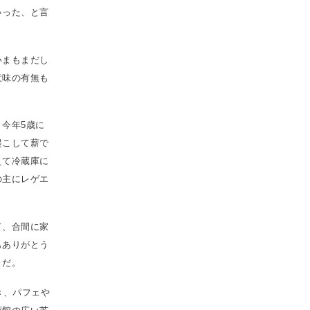
ゃった、と言
いまもまだし
意味の有無も
今年5歳に
起こして薪で
えて冷蔵庫に
の主にレゲエ
て、合間に家
もありがとう
きだ。
き、パフェや