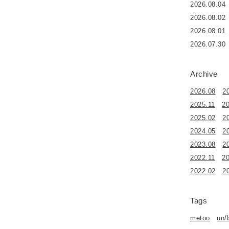
2026.08.04
2026.08.02
2026.08.01
2026.07.30
Archive
2026.08
2
2025.11
2
2025.02
2
2024.05
2
2023.08
2
2022.11
2
2022.02
2
Tags
metoo
un/