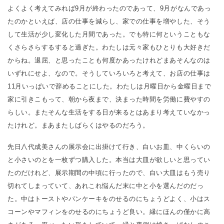
よくよく考えてみれば9月が終わったのであって、9月がなんであっ
たのかといえば、店の仕事を減らし、家での仕事を増やした、そう
して生活が少し変化した月間であった。でも特に何ということもな
くさらさらするすると過ぎた。わたしは元々家もひとりも大好きだ
からね。退屈、と思ったことも何度かあったけれどまあそんなのは
いずれにせよ、なので。そうしていろいろと考えて、お店の仕事は
11月いっぱいで辞めることにした。わたしは月曜日から金曜日まで
家に引きこもって、朝から夜まで、決まった時間を労働に費やすの
らしい。またそんな生活をする日が来るとはあまり考えていなかっ
たけれど。まあまたしばらくはやるのだろう。
先日八代成美さんの展示会に出掛けて行き、白いお皿、中くらいの
と小さいのとを一枚ずつ購入した。本当は大皿が欲しいと思ってい
たのだけれど、展示期間の中頃に行ったので、白い大皿はもう売り
切れてしまっていて、あれこれ悩んだ末に中と小を選んだのだっ
た。中はトーストやパンケーキをのせるのにちょうどよく、小はス
コーンやマフィンをのせるのにちょうど良い。縁にほんの僅かに高