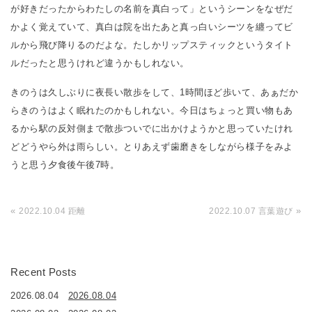
が好きだったからわたしの名前を真白って」というシーンをなぜだ
かよく覚えていて、真白は院を出たあと真っ白いシーツを纏ってビ
ルから飛び降りるのだよな。たしかリップスティックというタイト
ルだったと思うけれど違うかもしれない。
きのうは久しぶりに夜長い散歩をして、1時間ほど歩いて、あぁだか
らきのうはよく眠れたのかもしれない。今日はちょっと買い物もあ
るから駅の反対側まで散歩ついでに出かけようかと思っていたけれ
どどうやら外は雨らしい。とりあえず歯磨きをしながら様子をみよ
うと思う夕食後午後7時。
«
»
2022.10.04 距離
2022.10.07 言葉遊び
Recent Posts
2026.08.04
2026.08.04