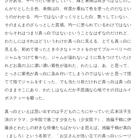
さがある、平べったい形をしていて、縁と裏側は焼きっぱなしのこ
んがりとした土色、表側は白、何度か重ねて色を塗ったのだなとい
うのがわかる、均一ではないざっくりとした白、艶々していない、
そのまんまのざらっとした質感。均一に塗られているわけではない
からそれはつまり真っ白ではないということなはずなのだけれど、
わたしにはそれはどういうわけか真っ白に見える、とても真っ白に
見える、初めて使ったとき小さなトーストをのせてブルーベリーの
ジャムをつけて食べた、ジャムが溢れないように気をつけていたけ
れどお皿の上に濃い濃い紫色が溢れた、わたしは、あ、と思って、
とっさに紫色が真っ白に染み付いてしまうのではないかと思って慌
てて指でジャムをすくった、でも当たり前だけれど真っ白は真っ白
のままそこにあり、わたしはなんだか不思議な心地でその日はルイ
ボスティーを啜った。
真っ白といえば思い出すのは子どものころにやっていた広末涼子主
演のドラマ、少年院で過ごす少女たち（少女院？）、池脇千鶴に伊
藤歩とわたしの好きな俳優たちばかりいま思えば。池脇千鶴が真白
（ましろ）という名前で、「お父さんが洗い立ての真っ白いシーツ