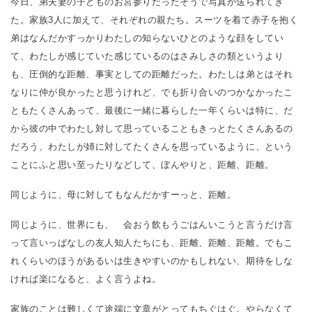
今日、弟夫妻の子どものお宮参りだったそうで写真が送られてき
た。家族3人に加えて、それぞれの親たち。スーツを着て赤子を抱く
弟はなんだかすっかりわたしの知らないひとのような顔をしてい
て、わたしが感じていた感じているのはさみしさの類というより
も、圧倒的な距離、事実としての距離だった。わたしは弟とはそれ
なりに仲が良かったと思うけれど、でも折り合いのつかなかったこ
ともたくさんあって、最後に一緒に暮らした一年くらいは特に、だ
から彼の中でわたし対して思っていることもきっとたくさんあるの
だろう、わたしが姉に対してたくさんを思っているように、という
ことにふと思い至ったりなどして、ぼんやりと、距離、距離。
同じように、母に対してもなんだかすーっと、距離。
同じように、世界にも、 会おう飲もうごはんいこうと言うだけ言
って言いっぱなしの友人知人たちにも、距離、距離、距離。でもこ
れくらいのほうがあるいは生きやすいのかもしれない、期待をしな
ければ楽になると、よく言うよね。
家族のことは難しくて途端に文章がとってもちぐはぐ。やらなくて