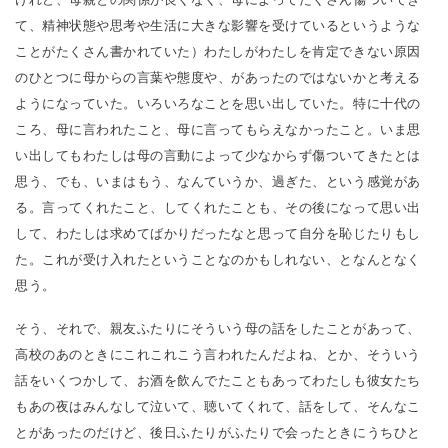
て、精神状態や思考や生活に大きな影響を受けているというような
ことがたくさん書かれていた）わたしがわたしを肯定できない原因
のひとつに母からの言葉や態度や、があったのではないかと考える
ようになっていた。いろいろなことを思い出していた。特に十代の
ころ、母に言われたこと、母に言ってもらえなかったこと。いま思
い出してもわたしは母の言動によって少なからず傷ついてきたとは
思う、でも、いまはもう、なんていうか、過ぎた、という感覚があ
る。言ってくれたこと、してくれたことも、その後になって思い出
して、わたしは求めてばかりだったなと思って自分を恥じたりもし
た。これが受け入れたということなのかもしれない、となんとなく
思う。
そう、それで、親友ふたりにそういう母の話をしたことがあって、
高校のあのときにこれこれこう言われたんだよね、とか、そういう
話をいくつかして、お酒を飲んでたこともあってわたしも彼女たち
もあの夜はみんなして泣いて、聴いてくれて、話をして、そんなこ
とがあったのだけど、後日ふたりがふたりで会ったときにうちひと