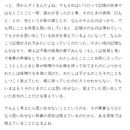
っと、浮かんでくるんだよね。でもそれはいつだって記憶の全体で
はなくごくごく一部、誰かが言ったひと事、そのときの表情、口も
と、とか、光というか影の感じとか、なんかそんなのばっかり。で
も同じことを何度も思い出していると、記憶そのものは薄れていっ
てもそれを思い出している自分を覚えているようになって、なんか
こう記憶が入れ子みたいになっていくのだった。小さい頃の記憶な
んかはそう。例えば千葉の祖母の家でみんな（もしくは祖母と母）
で食事の準備をしていたとき、わたしがとことこと台所に入ってい
こうとしたときに母が味噌汁のお椀を持って出てきたのにぶつかり
わたしは味噌汁を全身に浴びた、わたしは子どものころそのことを
しつこく覚えていた、根に持っていたのだろうかわからない、でも
いまはもうそのときのことは思い出せない、覚えていた思い出して
いた自分のことだけを覚えている。
でもよく考えたら思い出せないことというのも、その事象なりひと
なり思い出せない対象の存在は憶えているのだから、ある意味では
憶えていることになるよね