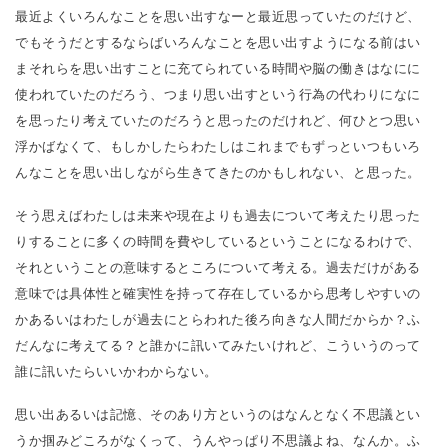
最近よくいろんなことを思い出すなーと最近思っていたのだけど、
でもそうだとするならばいろんなことを思い出すようになる前はい
まそれらを思い出すことに充てられている時間や脳の働きはなにに
使われていたのだろう、つまり思い出すという行為の代わりになに
を思ったり考えていたのだろうと思ったのだけれど、何ひとつ思い
浮かばなくて、もしかしたらわたしはこれまでもずっといつもいろ
んなことを思い出しながら生きてきたのかもしれない、と思った。
そう思えばわたしは未来や現在よりも過去について考えたり思った
りすることに多くの時間を費やしているということになるわけで、
それということの意味するところについて考える。過去だけがある
意味では具体性と確実性を持って存在しているから思考しやすいの
かあるいはわたしが過去にとらわれた後ろ向きな人間だからか？ふ
だんなに考えてる？と誰かに訊いてみたいけれど、こういうのって
誰に訊いたらいいかわからない。
思い出あるいは記憶、そのあり方というのはなんとなく不思議とい
うか掴みどころがなくって、うんやっぱり不思議よね、なんか。ふ