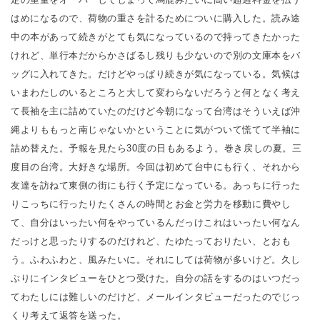
はめになるので、荷物の重さを計るためについに購入した。読み途
中の本があって続きがとても気になっているので持ってきたかった
けれど、単行本だからかさばるし残りも少ないので別の文庫本をバ
ッグに入れてきた。だけどやっぱり続きが気になっている。気候は
いまわたしのいるところと大して変わらないだろうと何となく考え
て長袖を主に詰めていたのだけど今朝になって台湾はそういえば沖
縄よりももっと南じゃないかということに気がついて慌てて半袖に
詰め替えた。予報を見たら30度の日もあるよう。巻き戻しの夏。三
度目の台湾。大好きな場所。今回は初めて台中にも行く、それから
友達を訪ねて東側の街にも行く予定になっている。あっちに行った
りこっちに行ったりたくさんの時間とお金と労力を移動に費やし
て、自分はいったい何をやっているんだっけこれはいったい何なん
だっけと思ったりするのだけれど、たゆたっておりたい、とおも
う。ふわふわと、風みたいに。それにしては荷物が多いけど。久し
ぶりにインタビューをひとつ受けた。自分の話をするのはいつだっ
てわたしには難しいのだけど、メールインタビューだったのでじっ
くり考えて返答を送った。