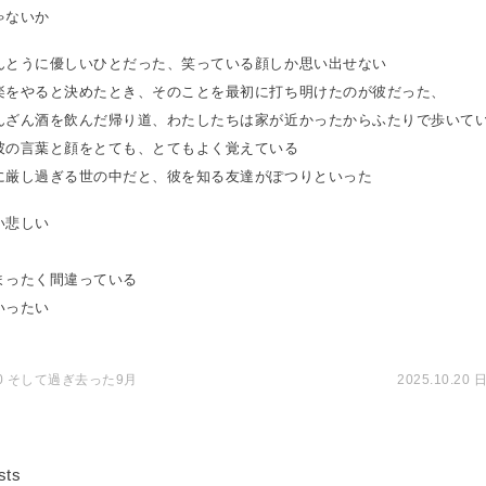
ゃないか
んとうに優しいひとだった、笑っている顔しか思い出せない
楽をやると決めたとき、そのことを最初に打ち明けたのが彼だった、
んざん酒を飲んだ帰り道、わたしたちは家が近かったからふたりで歩いて
彼の言葉と顔をとても、とてもよく覚えている
に厳し過ぎる世の中だと、彼を知る友達がぽつりといった
い悲しい
まったく間違っている
いったい
.30 そして過ぎ去った9月
2025.10.2
sts