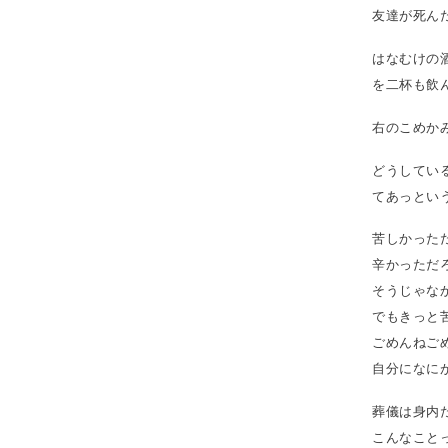
友達が死ん
はなむけの
を二杯も飲
右のこめか
どうしてい
てあっとい
苦しかった
辛かっただ
そうじゃな
でもきっと
ごめんねご
自分になに
葬儀は身内
こんなこと