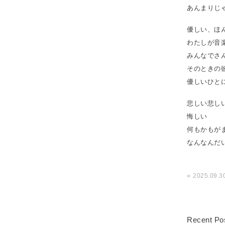
あんまりじ
優しい、ほ
わたしが音
みんなでさ
そのときの
優しいひと
悲しい悲し
悔しい
何もかもが
なんなんだ
«
2025.09
Recent Po