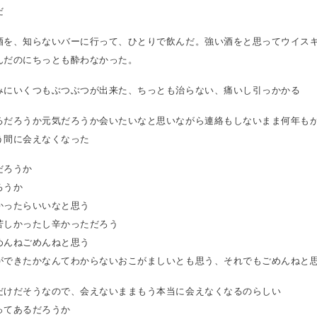
だ
酒を、知らないバーに行って、ひとりで飲んだ。強い酒をと思ってウイス
んだのにちっとも酔わなかった。
みにいくつもぶつぶつが出来た、ちっとも治らない、痛いし引っかかる
るだろうか元気だろうか会いたいなと思いながら連絡もしないまま何年も
う間に会えなくなった
だろうか
ろうか
かったらいいなと思う
苦しかったし辛かっただろう
めんねごめんねと思う
ができたかなんてわからないおこがましいとも思う、それでもごめんねと
だけだそうなので、会えないままもう本当に会えなくなるのらしい
ってあるだろうか