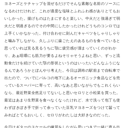
ヨネーズとケチャップを混ぜるだけでそんな素敵な名前のソースに
なるわけだけれど、これが適度な塩味とふわふわ感がありとてもお
いしかった。揚げものはたまにすると楽しい。中火だと強過ぎて弱
火だと弱過ぎるのでその中間にしたかったけれどうちのコンロでは
上手くいかなかった。付け合わせに刻んだキャベツをしゃりしゃり
と噛み下しながら、久しぶりに歯ごたえのあるものを食べていると
思っていれば見る見るうちに顎に疲労感が溜まっていくのがわか
り、あぁ咀嚼にも筋力が要るよねそりゃそうよねと思い、ずっと流
動食だけを続けていた顎の形状というのはいったいどんなふうにな
るんであろうかとぼんやり考えた。今日は調布の駅前まで自転車で
出たので、ついでにパルコの地下にあるオーガニック食品などを売
っているスーパーに寄って、高いなあと思いながらでもこれくらい
なら、最近野菜全然足りてないしと思いセロリと小松菜を買った。
最近はあまり生野菜を食べなくなったけれど、水で洗って包丁も使
わずぽきぽき手で折って余っていた豆乳マヨネーズをつけて齧って
みればとてもおいしく、セロリがわたしは大好きなのだった。
今日はギターのスケールの練習をしながら思いつきで一緒に声も出