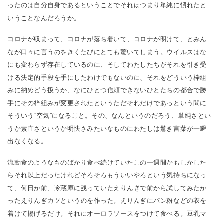
ったのは自分自身であるということでそれはつまり単純に慣れたと
いうことなんだろうか。
コロナが収まって、コロナが落ち着いて、コロナが明けて、とみん
なが口々に言うのをきくたびにとても驚いてしまう。ウイルスはな
にも変わらず存在しているのに、そしてわたしたちがそれを引き受
ける決定的手段を手にしたわけでもないのに、それをどういう枠組
みに納めどう扱うか、なにひとつ信頼できないひとたちの都合で勝
手にその枠組みが変更されたというただそれだけであっという間に
そういう“空気”になること。その、なんというのだろう、単純さとい
うか素直さというか明快さみたいなものにわたしは驚き言葉が一瞬
出なくなる。
流動食のようなものばかり食べ続けていたこの一週間かもしかした
らそれ以上だったけれどそろそろもういいやろという気持ちになっ
て、何日か前、冷蔵庫に残っていたえりんぎで前から試してみたか
ったえりんぎカツというのを作った。えりんぎにパン粉などの衣を
着けて揚げるだけ。それにオーロラソースをつけて食べる。豆乳マ