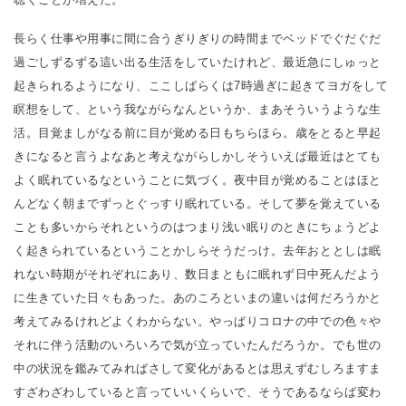
長らく仕事や用事に間に合うぎりぎりの時間までベッドでぐだぐだ
過ごしずるずる這い出る生活をしていたけれど、最近急にしゅっと
起きられるようになり、ここしばらくは7時過ぎに起きてヨガをして
瞑想をして、という我ながらなんというか、まあそういうような生
活。目覚ましがなる前に目が覚める日もちらほら。歳をとると早起
きになると言うよなあと考えながらしかしそういえば最近はとても
よく眠れているなということに気づく。夜中目が覚めることはほと
んどなく朝までずっとぐっすり眠れている。そして夢を覚えている
ことも多いからそれというのはつまり浅い眠りのときにちょうどよ
く起きられているということかしらそうだっけ。去年おととしは眠
れない時期がそれぞれにあり、数日まともに眠れず日中死んだよう
に生きていた日々もあった。あのころといまの違いは何だろうかと
考えてみるけれどよくわからない。やっぱりコロナの中での色々や
それに伴う活動のいろいろで気が立っていたんだろうか。でも世の
中の状況を鑑みてみればさして変化があるとは思えずむしろますま
すざわざわしていると言っていいくらいで、そうであるならば変わ