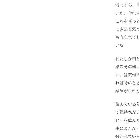
薄っすら、
いか、それ
これをずっ
っきふと気
もう忘れて
いな
わたしが自
結果その報
い、は究極
ればそのと
結果がこれ
住んでいる
て気持ちが
ヒーを飲ん
車にまたが
分かれてい