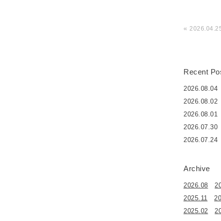
«
2026.04.2
Recent Po
2026.08.04
2026.08.02
2026.08.01
2026.07.30
2026.07.24
Archive
2026.08
2
2025.11
2
2025.02
2