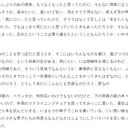
久しぶりのあの感覚。もうなくなったと思ってたのに。そんなに簡単にな
もそうか。波みたいに、遠いけど近い、消えそうで消えない、絶えず音が
と「死にたい」だと思っていたけど、そうではなくて正しくは「生きたく
づいた。でもはっきり死にたいと思っていたときもあっただろうか、そん
しまった。忘れたということは乗り越えたということなんだろうか、いや
分のことを空っぽだと思うとき、そこにはいろんなものを避け、逃げつづ
いなのだ、という自責の念がある。死にたい、には積極性を感じるけれど
の消極であり、そういう意味でなんというか、象徴的と言えなくもない。
きそのときでけっこう一生懸命にいろんなことをやってきたはずなのに、
なのだろう、どうして未だにこんなにも空虚なのだろう、変なの
部屋の、ベランダが、特別広いわけでもないのだけど、下の部屋の庭の木
いいので、外用のリクライニングチェアを買ってすみっこに置いた。最近
だり本を読んだりする。いまもその椅子でこれを書いている。いい買い物
った小さな男子たちが何度もなんどもさけぶようにしてバイバイを言い合
った