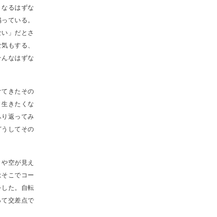
くなるはずな
鳴っている。
ない」だとさ
な気もする、
そんなはずな
けてきたその
、生きたくな
ふり返ってみ
どうしてその
々や空が見え
はそこでコー
をした。自転
って交差点で