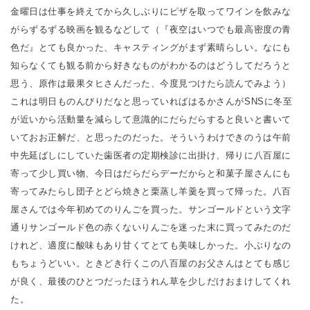
金曜日は仕事を終えてから久しぶりにピザを取ってワインを飲みな
がらずるずる映画を観るなどして（『夜空はいつでも最高密度の青
色だ』とても良かった、キャスティングがまず素晴らしい。なにも
知らなくても観る前から好きなものがわかるのはどうしてだろうと
思う、原作は最果タヒさんだった、今度見つけたら読んでみよう）
これは明日ものんびりだなと思っていればはるかさんがSNSに冬至
が近いから活動量を減らして意識的にだらだらすると良いと書いて
いておお正解だ、と思ったのだった。そういうわけできのうは午前
中先延ばしにしていた歯医者の定期検診に出掛け、帰りに八百屋に
寄って少し買い物、今日はだらだらデーだからと和菓子屋さんにも
寄ってみたらし団子とどら焼きと栗蒸し羊羹を買って帰った。八百
屋さんでは今年初めてのりんごを買った。サンゴールドという文字
通りサンゴールド色の赤くないりんごを迷った末に買ってみたのだ
けれど、適度に酸味もあり甘くてとても美味しかった。小ぶりなの
もちょうどいい。ときどき行くこの八百屋のお父さんはとても感じ
が良く、最後のひとつだったほうれん草を少しだけおまけしてくれ
た。