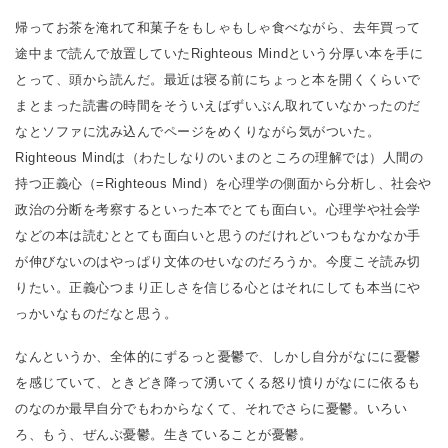
帰ってお茶を淹れて和菓子をもしゃもしゃ食べながら、去年買って
途中まで読んで放置していたRighteous Mindという分厚い本を手に
とって、頭から読んだ。最近は寝る前にちょっと本を開くくらいで
まとまった読書の時間をそういえばずいぶん取れていなかったのだ
なとソファに沈み込んでページをめくりながら気がついた。
Righteous Mindは（わたしなりのいまのところの理解では）人間の
持つ正義心（=Righteous Mind）を心理学の側面から分析し、社会や
政治の分断を考察するといった本でとても面白い。心理学や社会学
などの本は読むととても面白いと思うのだけれどいつもなかなか手
が伸びないのはやっぱり文体のせいなのだろうか。今度こそ読み切
りたい。正義心つまり正しさを信じる心とはそれにしても本当にや
っかいなものだなと思う。
なんというか、全体的にずるっと憂鬱で、しかし自分がなにに憂鬱
を感じていて、ときどき降って湧いてくる怒り憤りがなにに依るも
のなのか最早自分でもわからなくて、それでさらに憂鬱。いろい
ろ、もう、ぜんぶ憂鬱。生きていることが憂鬱。