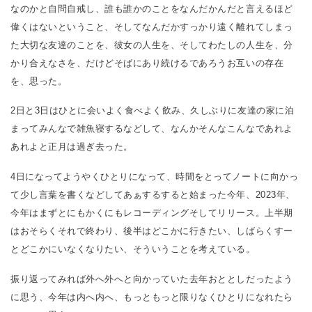
なのかと自問自戒し、誰も誰かのことをなんだかんだと言えるほど
偉くはないということ、そしてなんだかすっかり遠く離れてしまっ
た大切な友達のことを、彼女の人生を、そしてわたしの人生を、分
かり合えなさを、だけどそばにあり続けるであろうお互いの存在
を、思った。
2日と3日はひとに会いよく食べよく飲み、久しぶりに友達の家に泊
まってみんなで雑魚寝するなどして、なんかそんなこんなであれよ
あれよと正月は過ぎ去った。
4日になってようやくひとりになって、時間をとってノートに向かっ
て少し言葉を書くなどしてあぁするすると始まった今年、2023年、
今年はまずとにもかくにもレコーディングそしてリリース。上半期
はおそらくそれで終わり、後半はどこかに行きたい、しばらくすー
とどこかにいなくなりたい、そういうことを考えている。
振り返ってみれば外へ外へと向かっていた去年おととしだったよう
に思う、今年は内へ内へ、もっともっと限りなくひとりになれたら