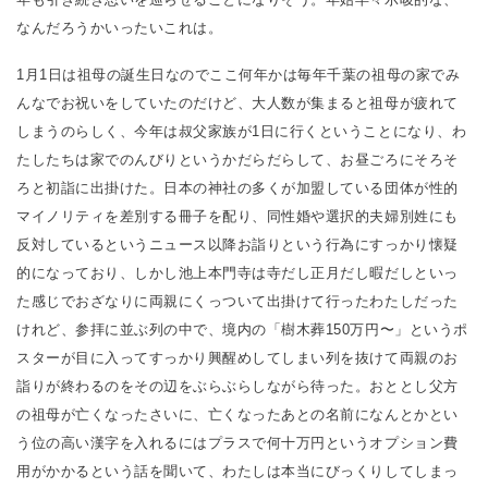
なんだろうかいったいこれは。
1月1日は祖母の誕生日なのでここ何年かは毎年千葉の祖母の家でみ
んなでお祝いをしていたのだけど、大人数が集まると祖母が疲れて
しまうのらしく、今年は叔父家族が1日に行くということになり、わ
たしたちは家でのんびりというかだらだらして、お昼ごろにそろそ
ろと初詣に出掛けた。日本の神社の多くが加盟している団体が性的
マイノリティを差別する冊子を配り、同性婚や選択的夫婦別姓にも
反対しているというニュース以降お詣りという行為にすっかり懐疑
的になっており、しかし池上本門寺は寺だし正月だし暇だしといっ
た感じでおざなりに両親にくっついて出掛けて行ったわたしだった
けれど、参拝に並ぶ列の中で、境内の「樹木葬150万円〜」というポ
スターが目に入ってすっかり興醒めしてしまい列を抜けて両親のお
詣りが終わるのをその辺をぶらぶらしながら待った。おととし父方
の祖母が亡くなったさいに、亡くなったあとの名前になんとかとい
う位の高い漢字を入れるにはプラスで何十万円というオプション費
用がかかるという話を聞いて、わたしは本当にびっくりしてしまっ