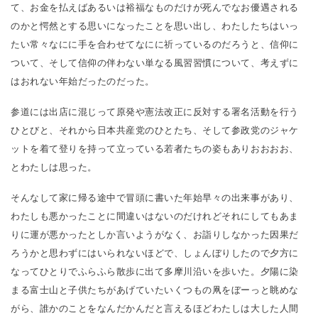
て、お金を払えばあるいは裕福なものだけが死んでなお優遇される
のかと愕然とする思いになったことを思い出し、わたしたちはいっ
たい常々なにに手を合わせてなにに祈っているのだろうと、信仰に
ついて、そして信仰の伴わない単なる風習習慣について、考えずに
はおれない年始だったのだった。
参道には出店に混じって原発や憲法改正に反対する署名活動を行う
ひとびと、それから日本共産党のひとたち、そして参政党のジャケ
ットを着て登りを持って立っている若者たちの姿もありおおおお、
とわたしは思った。
そんなして家に帰る途中で冒頭に書いた年始早々の出来事があり、
わたしも悪かったことに間違いはないのだけれどそれにしてもあま
りに運が悪かったとしか言いようがなく、お詣りしなかった因果だ
ろうかと思わずにはいられないほどで、しょんぼりしたので夕方に
なってひとりでふらふら散歩に出て多摩川沿いを歩いた。夕陽に染
まる富士山と子供たちがあげていたいくつもの凧をぼーっと眺めな
がら、誰かのことをなんだかんだと言えるほどわたしは大した人間