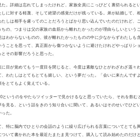
見た。詳細は忘れてしまったけれど、家族全員にこっぴどく裏切られると
たしに対する軽蔑、そして絶望の感覚だけが残っている。弟が結婚して、
わたしは相手を慮ってのことだろうとばかり思い込んでいたのだけれど、
うちの、つまりは父の家族の血筋から離れたかったのが理由らしいという
意はわからないものの、彼が離れたかったものの中に少なからずわたしも
いうことを思って、真正面から傷つかないように避けたけれどやっぱりシ
っとその影響だろうと思った。
夜に目が覚めてもう一度目を閉じると、今度は素敵なひとがわざわざ遥々
て、わたしはとてもとても嬉しい、という夢だった。「会いに来たんです
顔をとてもよく覚えている。
000というのをやたらツイッターで見かけるなと思っていたら、それを飲む
夢を見る、という話をきのう知り合いに聞いて、あるいはそのせいでひど
かった。
て、特に脳内でひとりの会話のように繰り広げられる言葉についてとても
について書かれた本を最近たまたま見つけて、購入して読み始めたのだけど