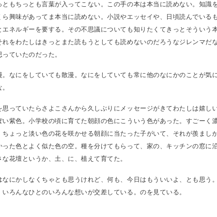
っともちっとも言葉が入ってこない。この手の本は本当に読めない。知識
くら興味があってま本当に読めない。小説やエッセイや、日頃読んでいるも
とエネルギーを要する。その不思議についても知りたくてきっとそういう
それをわたしはきっとまた読もうとしても読めないのだろうなジレンマだ
思っていたのだった。
漫。なにをしていても散漫。なにをしていても常に他のなにかのことが気
な。
を思っていたらさよこさんから久しぶりにメッセージがきてわたしは嬉し
ぽい紫色。小学校の頃に育てた朝顔の色にこういう色があった。すごーく
、ちょっと淡い色の花を咲かせる朝顔に当たった子がいて、それが羨まし
かった色とよく似た色の空。種を分けてもらって、家の、キッチンの窓に
さな花壇というか、土、に、植えて育てた。
はなにかしなくちゃとも思うけれど、何も、今日はもういいよ、とも思う
。いろんなひとのいろんな想いが交差している。のを見ている。