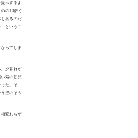
を提示するよ
のの10倍く
本もあるのだ
な、というこ
になってしま
い。夕暮れが
濃い紫の朝顔
かった。そ
沿う壁のそう
。相変わらず