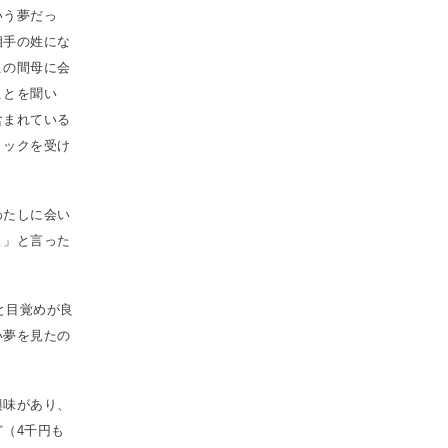
いう夢だっ
相手の姓にな
この間母に会
ことを聞い
含まれている
ョックを受け
わたしに会い
よ」と言った
と目覚めが良
い夢を見たの
興味があり、
（4千円も