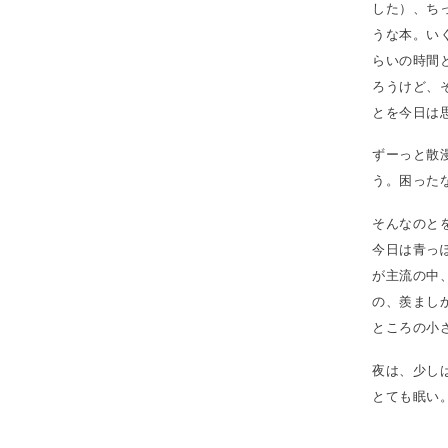
した）、ち
うな本。い
らいの時間
ろうけど、
とを今日は
ずーっと散
う。困った
そんなのと
今日は青っ
が主流の中
の、羨まし
ところの小
夜は、少し
とても眠い