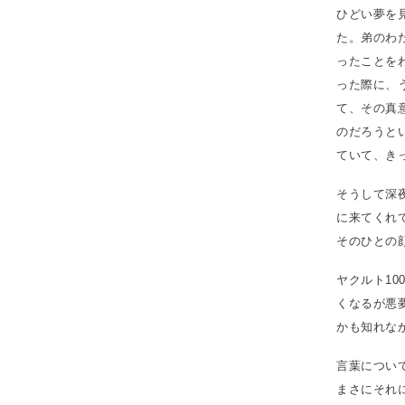
ひどい夢を
た。弟のわ
ったことを
った際に、
て、その真
のだろうと
ていて、き
そうして深
に来てくれ
そのひとの
ヤクルト1
くなるが悪
かも知れな
言葉につい
まさにそれ