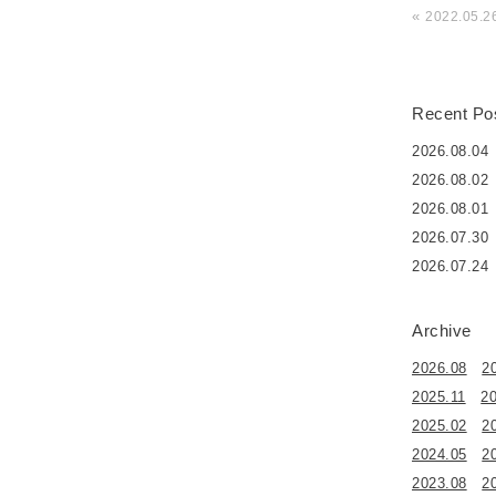
«
2022.05.2
Recent Po
2026.08.04
2026.08.02
2026.08.01
2026.07.30
2026.07.24
Archive
2026.08
2
2025.11
2
2025.02
2
2024.05
2
2023.08
2