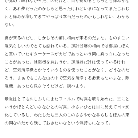
が覚めて眠れなかった、のだけど、目が覚めるとちっとも痒みがな
く、あれ夢だったのかしらと思ったけれどいまになってまたじわじ
わと痒みが増してきてやっぱり本当だったのかもしれない、わから
ない。
夏が来るのだな、しかしその前に梅雨が来るのだよな。ものすごい
湿気らしいのでとても恐れている。加計呂麻の梅雨では部屋にぽん
と置いていたギターケースがカビであっという間に真っ白になった
ことがあった。除湿機を買おうか。加湿器だけは使っているけれ
ど、空気清浄機とかそういうものを使ったことがなく、どうなのだ
ろう。まぁでもこんな山の中で空気を清浄する必要もないよな、除
湿機、あったら良さそうだけど。調べよう。
最近はとても久しぶりにまたフィルムで写真を取り始めた。主にと
いうかほとんど小さなひとの写真。小さいひとは目に見えて日々変
化しているし、わたしたち三人のこのささやかな暮らしもほんの束
の間なのだから残しておきたいなという気持ちになって。