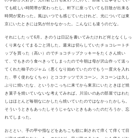
ても眩しい時間帯が変わったし、軒下に座っていても日陰が出来る
時間が変わった。風はいつでも感じていたけれど、光については東
京にいたときには気が付かなかった。こんなにも違うのだな。
それにしたって6月。きのうは日記を書いてみたけれど何となくしっ
くり来なくてまるごと消した。週末は切らしていたチョコレートチ
ップを買った（高い）のでチョコチップクッキーをたくさん焼い
て、でもきのう食べきってしまったので今朝は母が沢山作って送っ
てくれた柚子のジャム（悪くなり始めていたのでもう一度火を入れ
た、早く使わなくちゃ）とココナッツでスコーン。スコーンは久し
ぶりに焼いたな、というかこっちに来てから東京にいたときほど焼
き菓子を焼いていないな考えてみれば。川沿いのあの部屋ではわた
しはほとんど毎朝なにかしたら焼いていたのではなかったかしら。
そういうときもあったしそうじゃないときもあったのだろうか、忘
れてしまった。
おととい、手の甲や指などをあちこち蚊に刺されて痒くて痒くて目