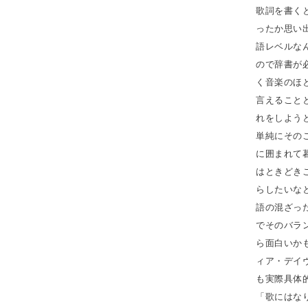
歌詞を書く
ったか思い
語レベルな
ので辞書が
く音楽のほ
言えること
れをしよう
単純にその
に囲まれて
はときどき
らしたいな
語の混ざっ
でそのバラ
ら面白いか
ィア・デイ
も実際具体
「歌にはな