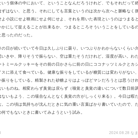
という個体の中において、ということなんだろうけれど、でもそれだって
はずはない、と思う。それにしても言葉というのは次から次へと脈略なく
せよ小説にせよ映画にせよ何にせよ、それを用いた表現というのはつまる
いかにして捉えることが出来るか、つまるところそういうことをしている
と思ったのだった。
りの日が続いていて今日は久しぶりに曇り。いつぶりかわからないくらい
思いきや、降りそうで振らない、空は重たそうだけれど。湿度が高い。わ
ートミールクッキーをその前の日かさらに前の日にココナッツミルクとカ
イスに添えて食べている。健康な振りをしているが糖質には変わりがない
い振りをしている。精製された砂糖よりはよっぽどマシだろうとは思うけ
ないものね。相変わらず臭覚は戻らず（嗅覚と臭覚の違いについて数日前
はないもよう、この場合なんとなく臭覚の方がしっくり来る）。今日は暇
な。この頃は気持ちが沈んだときに気の重い言葉ばかり書いていたので、
の何でもないときに書いてみようという試み。
3
2024.08.28