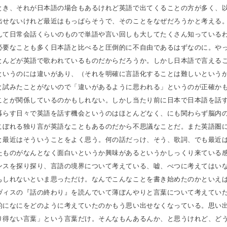
とき、それが日本語の場合もあるけれど英語で出てくることの方が多く、
出せないけれど最近はもっぱらそうで、そのことをなぜだろうかと考える
んて日常会話くらいのもので単語や言い回しも大してたくさん知っている
必要なことも多く日本語と比べると圧倒的に不自由であるはずなのに。や
とんどが英語で歌われているものだからだろうか。しかし日本語で言える
というのには違いがあり、（それを明確に言語化することは難しいという
と試みたことがないので「違いがあるように思われる」というのが正確か
ことが関係しているのかもしれない。しかし当たり前に日本で日本語を話
暮らす日々で英語を話す機会というのはほとんどなく、にも関わらず脳内
こぼれる独り言が英語なこともあるのだから不思議なことだ。また英語圏
と最近はそういうことをよく思う。何の話だっけ、そう、歌詞、でも最近
たものがなんとなく面白いというか興味があるというかしっくり来ている
ンスを探り探り、言語の境界について考えている、嘘、べつに考えてはい
もしれないといま思っただけ。なんでこんなことを書き始めたのかといえ
ヴィスの『話の終わり』を読んでいて薄ぼんやりと言葉について考えてい
的になにをどのように考えていたのかもう思い出せなくなっている。思い
り得ない言葉」という言葉だけ。そんなもんあるんか、と思うけれど、ど