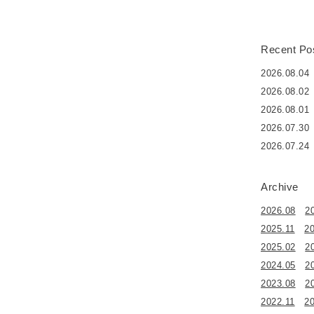
Recent Po
2026.08.04
2026.08.02
2026.08.01
2026.07.30
2026.07.24
Archive
2026.08
2
2025.11
2
2025.02
2
2024.05
2
2023.08
2
2022.11
2