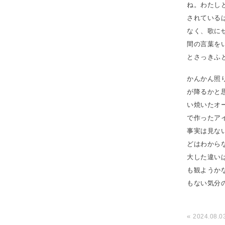
ね。わたし
されている
なく、歌に
間の言葉を
とさっきふ
かんかん照
が降るかと
い焼いたオ
で作ったア
事実は見な
どはわから
大した違い
も観ようか
もない気分
«
2024.08.0