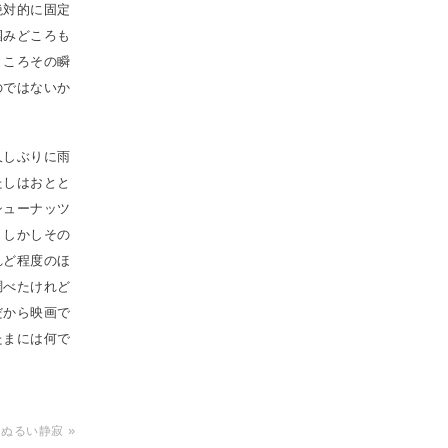
絶対的に固定
掴みどころも
ところその瞬
のではないか
久しぶりに雨
たしはおとと
シューナッツ
、しかしその
れど程度のほ
調べたけれど
だから映画で
たまには何で
»
 なまぬるい静寂