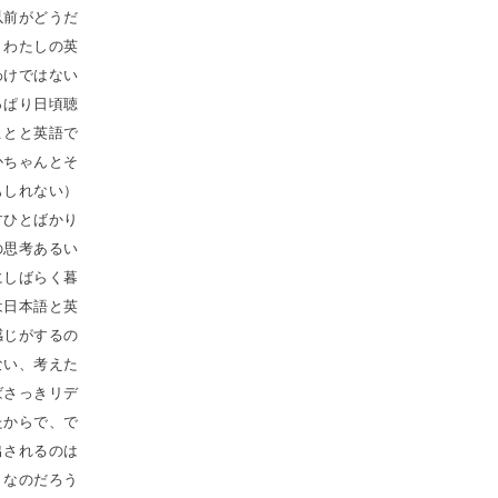
以前がどうだ
。わたしの英
わけではない
っぱり日頃聴
ことと英語で
かちゃんとそ
もしれない）
すひとばかり
の思考あるい
にしばらく暮
は日本語と英
感じがするの
ない、考えた
ばさっきリデ
たからで、で
出されるのは
うなのだろう