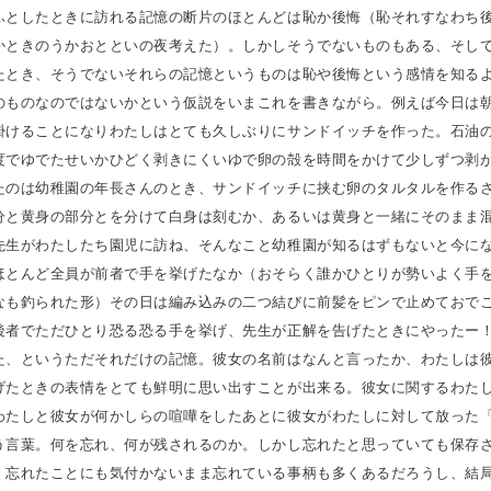
ふとしたときに訪れる記憶の断片のほとんどは恥か後悔（恥それすなわち
かときのうかおとといの夜考えた）。しかしそうでないものもある、そし
たとき、そうでないそれらの記憶というものは恥や後悔という感情を知る
のものなのではないかという仮説をいまこれを書きながら。例えば今日は
掛けることになりわたしはとても久しぶりにサンドイッチを作った。石油
度でゆでたせいかひどく剥きにくいゆで卵の殻を時間をかけて少しずつ剥
たのは幼稚園の年長さんのとき、サンドイッチに挟む卵のタルタルを作る
分と黄身の部分とを分けて白身は刻むか、あるいは黄身と一緒にそのまま
先生がわたしたち園児に訪ね、そんなこと幼稚園が知るはずもないと今に
ほとんど全員が前者で手を挙げたなか（おそらく誰かひとりが勢いよく手
なも釣られた形）その日は編み込みの二つ結びに前髪をピンで止めておで
後者でただひとり恐る恐る手を挙げ、先生が正解を告げたときにやったー
た、というただそれだけの記憶。彼女の名前はなんと言ったか、わたしは
げたときの表情をとても鮮明に思い出すことが出来る。彼女に関するわた
わたしと彼女が何かしらの喧嘩をしたあとに彼女がわたしに対して放った
う言葉。何を忘れ、何が残されるのか。しかし忘れたと思っていても保存
、忘れたことにも気付かないまま忘れている事柄も多くあるだろうし、結