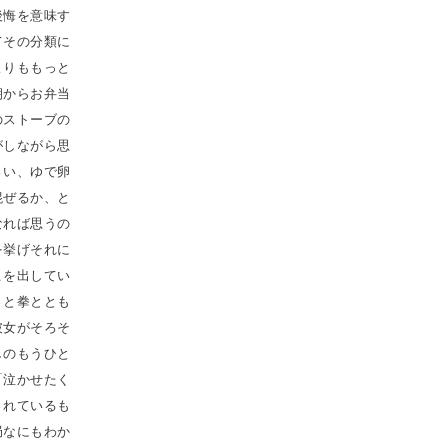
後悔を意味す
てその分類に
よりももっと
朝からお弁当
のストーブの
がしながら思
さい、ゆで卵
混ぜるか、と
なれば思うの
を挙げそれに
こを出してい
！と拳ととも
彼女がそろそ
しのもうひと
「泣かせたく
されているも
局なにもわか