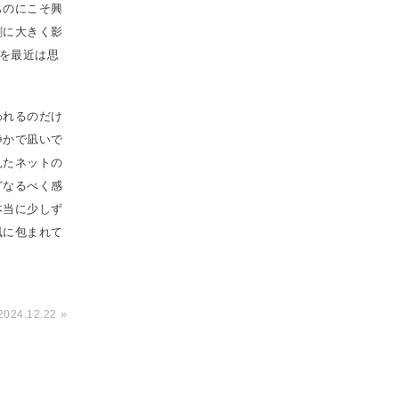
ものにこそ興
割に大きく影
とを最近は思
われるのだけ
静かで凪いで
見たネットの
どなるべく感
本当に少しず
風に包まれて
»
2024.12.22