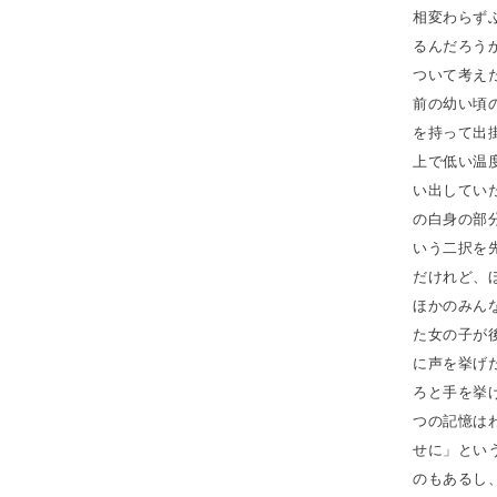
相変わらず
るんだろう
ついて考え
前の幼い頃
を持って出
上で低い温
い出してい
の白身の部
いう二択を
だけれど、
ほかのみん
た女の子が
に声を挙げ
ろと手を挙
つの記憶は
せに」とい
のもあるし