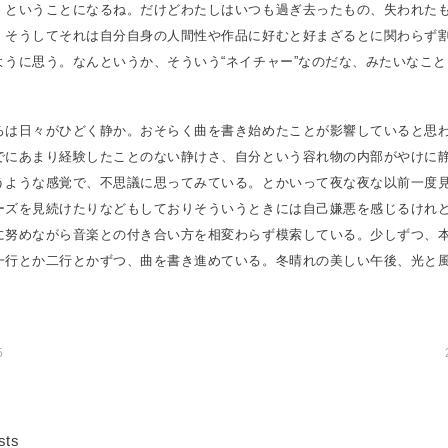
、ということになるね。だけどわたしはいつも過ぎ去ったもの、失われた
、そうしてそれは自分自身の人間性や作品に好むと好まざるとに関わらず
ように思う。なんというか、そういう“ネイチャー”なのだな、みたいなこ
ろは日々がひどく静か。おそらく曲を書き始めたことが影響していると思
でにあまり経験したことのない静けさ、自分という容れ物の内部がやけに
うような感覚で、不思議に思ってみている。とかいって夜な夜な以前一度
ーズを見続けたりなどもしておりそういうときには自己嫌悪を感じるけれ
に努めながら音楽との付き合い方を相変わらず模索している。少しずつ、
一行とか二行とかずつ、曲を書き進めている。冬晴れの美しい午後、光と
5
sts