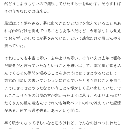
然どうしようもないので無視してひたすら手を動かす。そうすれば
そのうちなにかは出来る。
最近はよく夢をみる。夢に出てきたひとだけを覚えていることもあ
れば内容だけを覚えていることもあるのだけど、今朝はなにも覚え
ておらずしかしなにか夢をみていた、という感覚だけが薄ぼんやり
残っていた。
それにしても本当に寒い、去年よりも寒い、そういえば去年は暖冬
だ暖冬だと言っていたなということを思い出して、隙間風が吹き込
んでくるその隙間を埋めることをきのうはせっせとやるなどして、
東京の川沿いの古いマンションに住んでいたときも同じことを同じ
ようにせっせとやったなということを懐かしく思い出していた。で
もここよりもあの部屋の方が寒かったように思う。今よりよっぽど
たくさんの服を着込んでそれでも毎晩ベットの中で凍えていた記憶
がある。何でも過ぎ去る。あっという間に。
早く暖かくなってほしいなと思うけれど、そんなのはべつにわたし