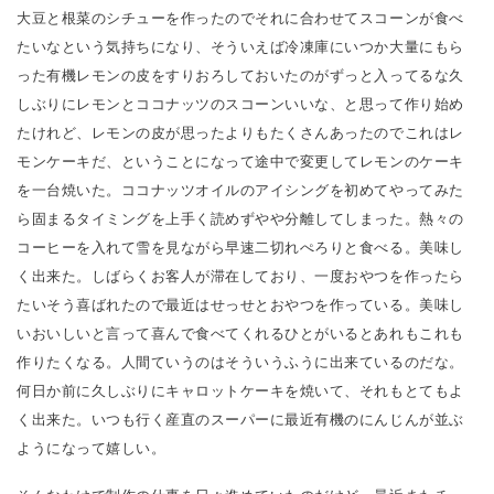
大豆と根菜のシチューを作ったのでそれに合わせてスコーンが食べ
たいなという気持ちになり、そういえば冷凍庫にいつか大量にもら
った有機レモンの皮をすりおろしておいたのがずっと入ってるな久
しぶりにレモンとココナッツのスコーンいいな、と思って作り始め
たけれど、レモンの皮が思ったよりもたくさんあったのでこれはレ
モンケーキだ、ということになって途中で変更してレモンのケーキ
を一台焼いた。ココナッツオイルのアイシングを初めてやってみた
ら固まるタイミングを上手く読めずやや分離してしまった。熱々の
コーヒーを入れて雪を見ながら早速二切れぺろりと食べる。美味し
く出来た。しばらくお客人が滞在しており、一度おやつを作ったら
たいそう喜ばれたので最近はせっせとおやつを作っている。美味し
いおいしいと言って喜んで食べてくれるひとがいるとあれもこれも
作りたくなる。人間ていうのはそういうふうに出来ているのだな。
何日か前に久しぶりにキャロットケーキを焼いて、それもとてもよ
く出来た。いつも行く産直のスーパーに最近有機のにんじんが並ぶ
ようになって嬉しい。