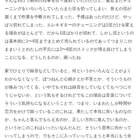
そんなわけで制作の仕事を日々進めていたのだけど、最近またチュ
ーニングをいろいろしていたらまた弦を切ってしまい、替えの弦が
届くまで作業を中断されてしまった。予感はあったのだけど、やっ
ぱり切れてしまった。エレキギターのチューニングは1弦だけを変え
る場合がほとんどで、だから1弦ばかりが切れて、しかし弦というの
は基本的に1〜6弦までまとめて売られているのであってつまりこの
ままいくとわたしの手元には2〜6弦のストックが増え続けてしまう
ことになる。どうしたものか。困ったね
家でひとりで録音などしていると、何というかいろんなことがよく
わからなくなって、ぽつねんと心細さとか不安とか、そういうもの
が絡みついてくる、いやでもそれは録音をしていなくてもべつにそ
うじゃないか、という気もするけれどでもこの場合は音楽について
そういう気持ちになるということで、つまり、いまわたしが時間や
労力をかけて録っているこのこれは、果たして本当に良いものなの
か、ちゃんと喜んでもらえるのか、正しい方向に進んでいるのか、
というかこのこれはいったいなんだんだ、そういう思考に向かって
いってしまうので、でもそこに入っていってしまうと本当にもう全