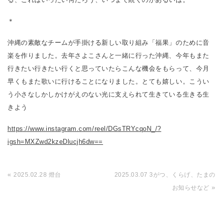
＊
沖縄の素敵なチームが手掛ける新しい取り組み「福果」のために音
楽を作りました。去年さよこさんと一緒に行った沖縄、今年もまた
行きたい行きたい行くと思っていたらこんな機会をもらって、今月
早くもまた歌いに行けることになりました。とても嬉しい。こうい
う小さなしかしかけがえのない光に支えられて生きている生きる生
きよう
https://www.instagram.com/reel/DGsTRYcqoN_/?
igsh=MXZwd2kzeDlucjh6dw==
«
2025.02.28 燈台
2025.03.07 3がつ、くらげ、たまの
»
お知らせなど