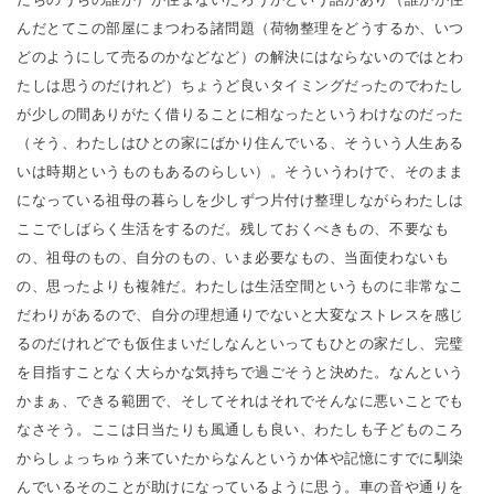
んだとてこの部屋にまつわる諸問題（荷物整理をどうするか、いつ
どのようにして売るのかなどなど）の解決にはならないのではとわ
たしは思うのだけれど）ちょうど良いタイミングだったのでわたし
が少しの間ありがたく借りることに相なったというわけなのだった
（そう、わたしはひとの家にばかり住んでいる、そういう人生ある
いは時期というものもあるのらしい）。そういうわけで、そのまま
になっている祖母の暮らしを少しずつ片付け整理しながらわたしは
ここでしばらく生活をするのだ。残しておくべきもの、不要なも
の、祖母のもの、自分のもの、いま必要なもの、当面使わないも
の、思ったよりも複雑だ。わたしは生活空間というものに非常なこ
だわりがあるので、自分の理想通りでないと大変なストレスを感じ
るのだけれどでも仮住まいだしなんといってもひとの家だし、完璧
を目指すことなく大らかな気持ちで過ごそうと決めた。なんという
かまぁ、できる範囲で、そしてそれはそれでそんなに悪いことでも
なさそう。ここは日当たりも風通しも良い、わたしも子どものころ
からしょっちゅう来ていたからなんというか体や記憶にすでに馴染
んでいるそのことが助けになっているように思う。車の音や通りを