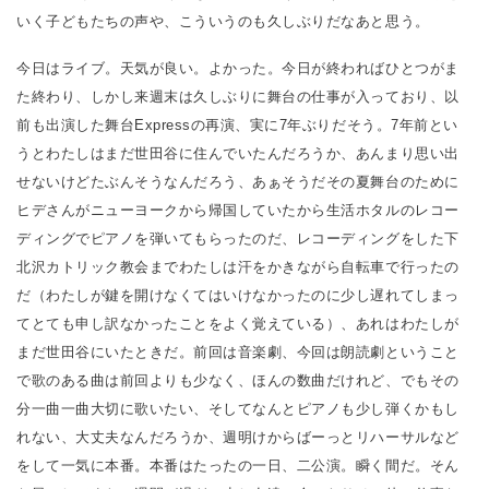
いく子どもたちの声や、こういうのも久しぶりだなあと思う。
今日はライブ。天気が良い。よかった。今日が終わればひとつがま
た終わり、しかし来週末は久しぶりに舞台の仕事が入っており、以
前も出演した舞台Expressの再演、実に7年ぶりだそう。7年前とい
うとわたしはまだ世田谷に住んでいたんだろうか、あんまり思い出
せないけどたぶんそうなんだろう、あぁそうだその夏舞台のために
ヒデさんがニューヨークから帰国していたから生活ホタルのレコー
ディングでピアノを弾いてもらったのだ、レコーディングをした下
北沢カトリック教会までわたしは汗をかきながら自転車で行ったの
だ（わたしが鍵を開けなくてはいけなかったのに少し遅れてしまっ
てとても申し訳なかったことをよく覚えている）、あれはわたしが
まだ世田谷にいたときだ。前回は音楽劇、今回は朗読劇ということ
で歌のある曲は前回よりも少なく、ほんの数曲だけれど、でもその
分一曲一曲大切に歌いたい、そしてなんとピアノも少し弾くかもし
れない、大丈夫なんだろうか、週明けからばーっとリハーサルなど
をして一気に本番。本番はたったの一日、二公演。瞬く間だ。そん