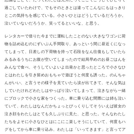
過ごしていたわけで、でもそのときとは違ってこんなにもはっきり
とこの気持ちを感じている。小さいひとはどうしているだろうか。
泣いていないだろうか、笑ってるといいな、と思う。
レンタカーで借りた今までに運転したことのない大きなワゴンに荷
物を詰め込むのにずいぶん手間取り、あっという間に昼近くになっ
てしまって、日差しの下荷物を持って石段をなん往復もしていたら
みるみるうちにお腹が空いてしまったので結局早めのお昼ごはんを
みんなで食べ、そうしていよいよ出発かと思ったところで小さなひ
とはわたしを引き留めおもちゃで遊ぼうと何度も誘った。のんちゃ
んがいい、と言うその様子を見ていたら涙が出てきて、そんな気は
していたけれどわたしはやっぱり泣いてしまって、泣きながら一緒
にブロックで小さな家をつくった。車に乗り込む間際には姉も泣い
ていて、わたしはなんだかちょっとびっくりしてそういえば彼女の
泣き顔をわたしはとても久しぶりに見た、と思った。そんなわたし
たちをよそに小さなひとはにこにこ楽しそうにしていて、何度もハ
グをしてから車に乗り込み、わたしは「いってきます」と言ってア