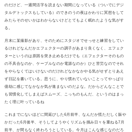
のだけど、一週間活字を読まない期間になっている（ついでにデジ
タルデトックスもしている）のできのうの夜はかわりに冥想をして
みたらそのせいかはわからないけどとてもよく眠れたような気がす
る。
月末に某撮影があり、そのためにスタジオでせっせと練習をしてい
るけれどなんだかエフェクターの調子があまり良くなく、エフェク
ターというのは原因を突き止めるだけでも（エフェクターそのもの
の不具合なのか、ケーブルなのか電源なのか）ひと苦労なのでそれ
をやらなくてはいけないのだけれどなかなかやる気がせずとりあえ
ず日記を書いている。思うに、やり慣れていないことってやっぱり
億劫に感じてなかなか気が進まないのだよな。だからどんなことで
も習慣化してしまえばスムーズ、こっちのもんだ、というのはまっ
たく理に叶っているね
これまでにないほどに間延びした6月前半、なんだか慌ただしく賑や
かだった6月後半、そうしてようやくリズムを掴み日々を重ねる7月
前半、が間もなく終わろうとしている。今月はこんな感じなのだろ