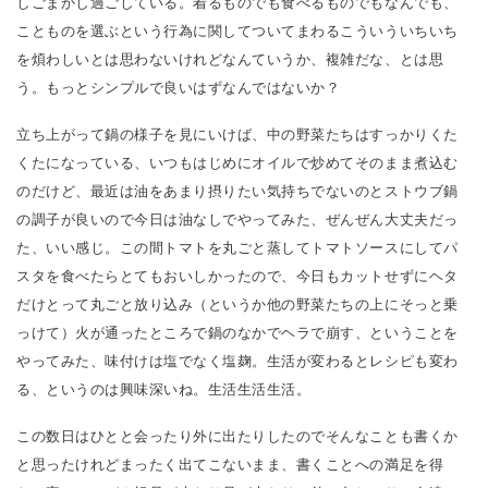
しごまかし過ごしている。着るものでも食べるものでもなんでも、
ことものを選ぶという行為に関してついてまわるこういういちいち
を煩わしいとは思わないけれどなんていうか、複雑だな、とは思
う。もっとシンプルで良いはずなんではないか？
立ち上がって鍋の様子を見にいけば、中の野菜たちはすっかりくた
くたになっている、いつもはじめにオイルで炒めてそのまま煮込む
のだけど、最近は油をあまり摂りたい気持ちでないのとストウブ鍋
の調子が良いので今日は油なしでやってみた、ぜんぜん大丈夫だっ
た、いい感じ。この間トマトを丸ごと蒸してトマトソースにしてパ
スタを食べたらとてもおいしかったので、今日もカットせずにヘタ
だけとって丸ごと放り込み（というか他の野菜たちの上にそっと乗
っけて）火が通ったところで鍋のなかでヘラで崩す、ということを
やってみた、味付けは塩でなく塩麹。生活が変わるとレシピも変わ
る、というのは興味深いね。生活生活生活。
この数日はひとと会ったり外に出たりしたのでそんなことも書くか
と思ったけれどまったく出てこないまま、書くことへの満足を得