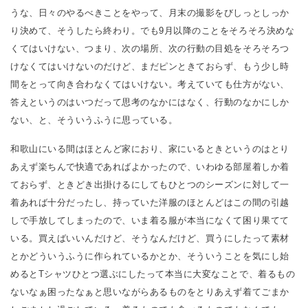
うな、日々のやるべきことをやって、月末の撮影をびしっとしっか
り決めて、そうしたら終わり。でも9月以降のことをそろそろ決めな
くてはいけない、つまり、次の場所、次の行動の目処をそろそろつ
けなくてはいけないのだけど、まだピンときておらず、もう少し時
間をとって向き合わなくてはいけない。考えていても仕方がない、
答えというのはいつだって思考のなかにはなく、行動のなかにしか
ない、と、そういうふうに思っている。
和歌山にいる間はほとんど家におり、家にいるときというのはとり
あえず楽ちんで快適であればよかったので、いわゆる部屋着しか着
ておらず、ときどき出掛けるにしてもひとつのシーズンに対して一
着あれば十分だったし、持っていた洋服のほとんどはこの間の引越
しで手放してしまったので、いま着る服が本当になくて困り果てて
いる。買えばいいんだけど、そうなんだけど、買うにしたって素材
とかどういうふうに作られているかとか、そういうことを気にし始
めるとTシャツひとつ選ぶにしたって本当に大変なことで、着るもの
ないなぁ困ったなぁと思いながらあるものをとりあえず着てごまか