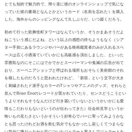
とても知的で魅力的で、帰り道に彼のオンラインショップで気にな
っていた彼の書籍となんとかというカード（名前を忘れた）を購入
した。海外からのシッピングなんて久しぶりだ、いつ届くだろう。
初めて行った歌舞伎町タワーはなんていうか、そうかまあそうだよ
ねこういう感じだよね、という以上の感想の持ちようもなく（シア
ター手前にあるラウンジやバーがある映画鑑賞者のみが入れるスペ
ースは広く小洒落ていていかにも高級感を演出しました、といった
雰囲気なのにそこにはでかでかとスーパーマンや鬼滅の広告が出て
おり、スーベニアショップと呼ばれる場所もおそらく美術館のそれ
を模したものだろうと思われたけれど、「新宿」という文字が大き
く刺繍されたド派手なカラーのTシャツやアニメのグッズ、それらと
並んでBrian Enoのレコードが置かれていたり、センスどうこうとい
うよりそれもそうなんだけど行き届いていないというかいかにも愛
情もこだわりもないというのが伝わってきた）社会科見学というか
怖いもの見たさというかそういう好奇心でバーに寄ってみようかな
とも思ったけれどお酒を飲む気分でもなかったし寂しくてつまらな
い気分に嫌だったから目についたジェラート屋さんでジェラートを