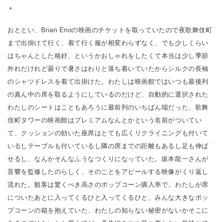
＊
おととい、Brian Enoの映画のチケットを取っていたので夜歌舞伎町
まで出掛けて行く、着て行く服が相変わらずなく、でも少しくらい
はちゃんとした格好、というかおしゃれをしたくて本当は少し季節
外れだけれど曇りで暑さはわりと落ち着いていたからシルクの長袖
のシャツドレスを着て出掛けた。わたしは映画館ではいつも最後列
の真ん中の席を取るようにしているのだけど、自動的に選択された
わたしのシートはこともあろうに最前列のいちばん端だった、歌舞
伎町タワーの映画館はプレミアムなんとかという名前がついてい
て、クッションの効いた座席はとても広くリクライニングも付いて
いるしテーブルも付いているし隣の席までの距離もあるし足も伸ば
せるし、なんかそんなふうなつくりになっていた。坂本龍一さんが
音響を監修したのらしく、そのことをアピールする映像がくり返し
流れた。観客は驚くべき高さのポップコーン購入率で、わたしが席
についたあとに入ってくるひと入ってくるひと、みんな大きなポッ
プコーンの箱を抱えていた、わたしの知らない秘密がないかそこに