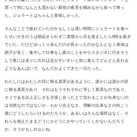
買って特になんとも思わない新宿の夜景を眺めながら食べて帰っ
た。ジェラートはちゃんと美味しかった。
そんなことで疲れていたのかもしくは遅い時間にジェラートを食べ
たせいかきのうは朝起きられず二度寝から目を覚ましたら8時を過ぎ
ていた。だけどゆっくり休んだのが良かったのかなんとなく身体は
調子が良く、集中して仕事をし家のことをやりスタジオに行きそう
して夜には走りに出れば足がすいすいと前に進んでどんどん走れる
ようなあんばいで、なんだかよくできた一日だった。
わたしにはわたしの目に映る真実があるように、誰かには誰かの目
に映る真実があり、それはもうそれぞれに等しく真実なのであり、
そうである以上正しさを主張し合ったとて交わることが出来ないの
は当然なのではないか、わかり合えなさ、理解の出来なさの向こう
側にどうしたらいけるのだろうか、あるいはそんな場所はなく、そ
れらを抱えたままどうにかどうにかやっていくしかないんだろう
か、そうかもしれないね