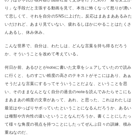
り」な手段だと主張する動画を見て、本当に怖くなって怒りが湧い
て悲しくて、それを自分のSNSに上げた。反応はまあまああるみた
いだけれど、あまり見ていない、疲れるしほかにやることはたくさ
んあるし、休み休み、
こんな世界で、自分は、わたしは、どんな言葉を持ち得るだろう
か、そういうことを改めて考えている。
何日か前、あるひとがnoteに書いた文章をシェアしていたので読み
に行くと、ものすごい精度の高さのテキストがそこにはあり、あぁ
そうだよな言葉にするってそういうことだよな、ということを思
い、そのままなんとなく自分の過去のnoteを読んでみたらそこにも
まあまあの精度の文章があって、あれ、と思った、これはわたしは
最近はやっぱりサボっていたということになるんだろうか、あるい
は種類や方向性の違いということなんだろうか。書くことにしたっ
て様々な角度の視点を持つことにしたってぜんぶ日々の訓練、積み
重ねなのだ、