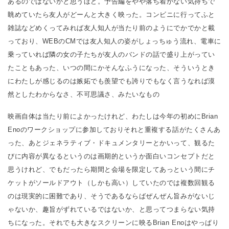
あるのではないかと思うほど。予告編をやや落ち着かない気持ちで
眺めていたら友人がどーんと大きく映った。コンビニに行ってふと
雑誌などめくってみれば友人知人が当たり前のようにでかでかと載
っており、WEBのCMでは友人知人の姿がしょっちゅう流れ、電車に
乗っていれば隣の女の子たちが友人のバンドの話で盛り上がってい
たこともあった、いつの間にかそんなふうになった、そういうとき
にわたしが感じるのは嫉妬でも羨望でも誇りでもなく言うなれば漠
然としたわからなさ、不可思議さ、みたいなもの
映画自体は当たり前によかったけれど、わたしは今年の初めにBrian
Enoのワークショップに参加しておりそれと重複する話がたくさんあ
った、あとジェネラティブ・ドキュメンタリーとかいって、観るた
びに内容が異なるというのは画期的というか面白いコンセプトだと
思うけれど、でもだったら期間と会場を限定してあっという間にチ
ケットがソールドアウト（しかも高い）していたのでは複数回観る
のは現実的に困難であり、そうであるならばぜんぜん旨みがないじ
ゃないか、趣旨がずれているではないか、と思ってつまらない気持
ちになった。それでも大きなスクリーンに映るBrian Enoはやっぱり