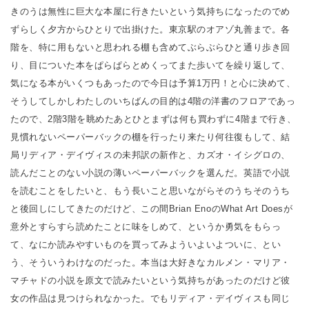
きのうは無性に巨大な本屋に行きたいという気持ちになったのでめ
ずらしく夕方からひとりで出掛けた。東京駅のオアゾ丸善まで。各
階を、特に用もないと思われる棚も含めてぶらぶらひと通り歩き回
り、目についた本をぱらぱらとめくってまた歩いてを繰り返して、
気になる本がいくつもあったので今日は予算1万円！と心に決めて、
そうしてしかしわたしのいちばんの目的は4階の洋書のフロアであっ
たので、2階3階を眺めたあとひとまずは何も買わずに4階まで行き、
見慣れないペーパーバックの棚を行ったり来たり何往復もして、結
局リディア・デイヴィスの未邦訳の新作と、カズオ・イシグロの、
読んだことのない小説の薄いペーパーバックを選んだ。英語で小説
を読むことをしたいと、もう長いこと思いながらそのうちそのうち
と後回しにしてきたのだけど、この間Brian EnoのWhat Art Doesが
意外とすらすら読めたことに味をしめて、というか勇気をもらっ
て、なにか読みやすいものを買ってみよういよいよついに、とい
う、そういうわけなのだった。本当は大好きなカルメン・マリア・
マチャドの小説を原文で読みたいという気持ちがあったのだけど彼
女の作品は見つけられなかった。でもリディア・デイヴィスも同じ