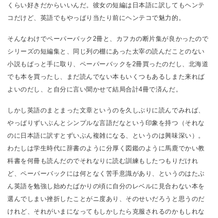
くらい好きだからいいんだ。彼女の短編は日本語に訳してもヘンテ
コだけど、英語でもやっぱり当たり前にヘンテコで魅力的。
そんなわけでペーパーバック2冊と、カフカの断片集が良かったので
シリーズの短編集と、同じ列の棚にあった太宰の読んだことのない
小説もぱっと手に取り、ペーパーバックを2冊買ったのだし、北海道
でも本を買ったし、まだ読んでない本もいくつもあるしまた来れば
よいのだし、と自分に言い聞かせて結局合計4冊で済んだ。
しかし英語のまとまった文章というのを久しぶりに読んでみれば、
やっぱりずいぶんとシンプルな言語だなという印象を持つ（それな
のに日本語に訳すとずいぶん複雑になる、というのは興味深い）。
わたしは学生時代に辞書のように分厚く図鑑のように馬鹿でかい教
科書を何冊も読んだのでそれなりに読む訓練もしたつもりだけれ
ど、ペーパーバックには何となく苦手意識があり、というのはたぶ
ん英語を勉強し始めたばかりの頃に自分のレベルに見合わない本を
選んでしまい挫折したことがニ度あり、そのせいだろうと思うのだ
けれど、それがいまになってもしかしたら克服されるのかもしれな