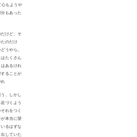
て心もようや
部分もあった
のだけど、そ
いたのだけ
いどうやら。
しはたくさん
くはあるけれ
得することが
やれ
思う、しかし
も近づくよう
いそれをつく
分が本当に望
ているはずな
り出していた