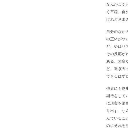
なんかよく
く平穏、自
けれどさま
自分のなか
の正体がつ
ど、やはり
その反応が
ある、大変
ど。過ぎ去
できるはず
他者にも物
期待をして
に現実を歪
り出す、な
んでいるこ
のにそれを