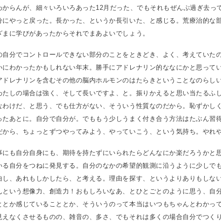
わからんが、細々いろいろあった12月だった、でもそれもぜんぶ過ぎ去っ
分にやっと戻った。長かった、というか長引いた、と感じる。荒療治的な
ざまに学びがあったからそれでまあよいでしょう。
の自分でコントロールできない部分のことをときどき、よく、考えていた
いにわかったかもしれない年末。勝手にアドレナリン的ななにかと思って
アドレナリンを含むその他の脳内ホルモンのはたらきということなのらし
わたしの場合は強く、そして長いですよ、と。振りかえると思い当たるふ
なわけだ、と思う、でも仕方がない、そういう性質なのだから。恥ずかし
ったあとに。自分で自分が。でももう少しうまく付き合う方法はたぶん習
だから、ちょっとずつやってみよう、やっていこう、という気持ち。やれ
事にも自分自身にも、期待を持たずにいられたらどんなにか楽だろうかと
いる自分をつねに発見する。自分のなかの希望的観測に沿うように少しで
曲し、あれもしかしたら、と考える。理由を探す、というよりありもしな
んという想像力、創造力！おもしろいなあ、とひとごとのように思う、自
ととか感じていることとか、そういうのって本当はいつもちゃんとわかっ
見えなくさせるものの、雑音の、多さ、でもそれは多くの場合自分でつく