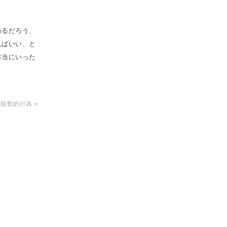
わるだろう、
ればいい、と
本当にいった
»
いう能動的行為