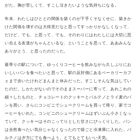
がた。胸が苦しくて、すこし泣きたいような気持ちになる。
年末、わたしはひととの関係を築くのが下手くそなくせに、築きか
けた関係を壊すのは大得意だなと思ってすっかりかなしくなって、
だけど、でも、と思って、でも、そのわりにはわたしには大切に思
い合える友達がちゃんといるな、ということを思って、ああみんな
ありがとう、と思ったのだった。
最寄りの駅について、ゆっくりコーヒーを飲みながら久しぶりにお
いしいパンを食べたいと思って、駅の反対側にあるベーカリーカフ
ェまで歩いたけれどまんまと休みだった。すこしそんな気はしてい
たのだ。しかたがないのでそのままスーパーに寄って、あれこれの
細々したものと、チョコレートのクッキーとパルテノとライ麦のパ
ンを買い、さらにコンビニでシュークリームを買って帰り、家でコ
ーヒーをいれた。コンビニのシュークリームはずいぶん小さくなっ
ていて、クッキーはそのこってりとした甘さにびっくりした。パン
は全然食べたい気分じゃなくなったので袋ごと冷凍庫に入れた。パ
ルテノは夕方にでも食べよう。とてもとてもいい天気。