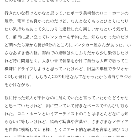
行きたいな行けるかなと思っていたポーラ美術館のロニ・ホーンの
展示。電車でも良かったのだけど、なんとなくもっとひとりになり
たい気持ちもあって久しぶりに運転したら楽しいかなという気がし
て、前日に思い立ってレンタカーを予約した。知らなかったのだけ
ど調べたら家から徒歩3分のところにレンタカー屋さんがあった。小
さなあずき色の軽。都内での運転は久しぶりだから少し緊張したけ
れど特に問題なく。大きい音で音楽をかけて自分も大声で歌ってご
機嫌にドライブしようと思っていたけれど、旧型の車種でラジオか
CDしか聴けず、もちろんCDの用意なんてなかったから適当なラジオ
をかけながら。
観に行った知人が平日なのに混んでいたと言っていたからどうかな
と思っていたけれど、割に空いていて好きなペースでのんびり観ら
れた。ロニ・ホーンというアーティストのことはほとんどなにも知
らないに等しいけれど、絵画や写真や言葉や、さまざまなメディア
を自由に横断している様、とくにアート的な表現を言葉と結びつけ