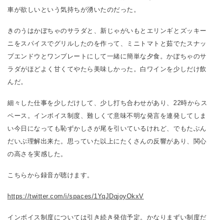
車が欲しいという気持ちが湧いたのだった。
きのうはかぼちゃのサラダと、新じゃがいもとエリンギとズッキー
ニをスパイスでグリルしたのを作って、ミニトマトと茹でたスナッ
プエンドウとワンプレートにして一緒に簡単な夕食。かぼちゃのサ
ラダがほどよく甘くてやたら美味しかった。白ワインを少しだけ飲
んだ。
細々した仕事を少しだけして、少し打ち合わせがあり、22時からス
ペース。インボイス制度、難しくて意味不明な発言を連発してしま
い今日になっても恥ずかしさが尾を引いているけれど、でもたぶん
だいぶ理解出来た。思っていた以上にたくさんの反響があり、関心
の高さを実感した。
こちらから録音が聴けます。
https://twitter.com/i/spaces/1YqJDqjoyOkxV
インボイス制度については引き続き発信予定。かなりまずい制度だ