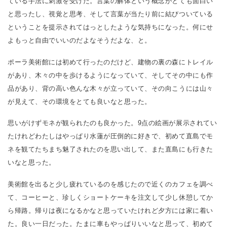
ている手法に刺激を受けた。言葉の解体という概念がとても面白い
と思ったし、視覚と思考、そして言葉が当たり前に結びついている
ということを提示されてはっとしたような気持ちになった。何にせ
よもっと自由でいいのだよなそうだよな、と。
ポーラ美術館には初めて行ったのだけど、建物の裏の森にトレイル
があり、木々の中を歩けるようになっていて、そしてその中にも作
品があり、背の高い色んな木々が立っていて、その向こうには山々
が見えて、その環境をとても良いなと思った。
思いがけずモネが観られたのも良かった。9点の絵画が展示されてい
たけれどわたしはやっぱり水蓮が圧倒的に好きで、初めて直島でモ
ネを観てたちまち魅了されたのを思い出して、また直島にも行きた
いなと思った。
美術館を出ると少し疲れているのを感じたので近くのカフェを調べ
て、コーヒーと、珍しくショートケーキを注文して少し休憩してか
ら帰路。帰りは夜になるかなと思っていたけれど夕方には家に着い
た。良い一日だった。たまに車もやっぱりいいなと思って、初めて