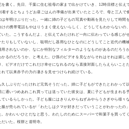
記を書く。先日、千葉に住む祖母の家まで出かけていき、12時目標と伝え
に到着するとちょうどお昼ごはんの準備が出来ていたところで、母と三人で
のは年明けぶりだった。一緒に姉の子どもの写真や動画を見たりして時間
老人向けの携帯電話もやはりうまく使えないらしく、どうしてもわからないの
ていた。こうするんだよ、と伝えてみたけれど一向に伝わっている感じが
ケたりもしていないし、聡明だし器用なひとなのにどうしてこと近代の機
適用されないのか、なにか特別なフィルターのようなものがあるのだろう
わかるのだろうか、と考えた。ひ孫のビデオを見ながらそれはそれは嬉し
り、ビデオだけでこれだけ幸せになれるのなら直接対面したらえらいこと
まれて以来赤子の力の凄さを見せつけられ続けている。
も久しぶりだったけれど元気そうだった。姉に子どもができたとわかって
屋に通いつめあれこれ買っては送っていた彼女は、夏に子どもが生まれる
しているらしかった。子ども服にはきりんやらねずみやらうさぎやら様々
た服が売られているが「わたしはクマが好きだっていうことがわかったの
た。かわいいひとだなと思う。わたしのためにスーパーで和菓子を買って
ただいた。桜餅と道明寺。