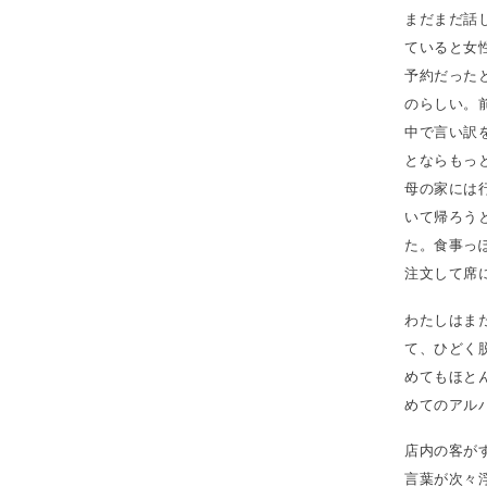
まだまだ話
ていると女
予約だった
のらしい。
中で言い訳
とならもっ
母の家には
いて帰ろう
た。食事っ
注文して席
わたしはま
て、ひどく
めてもほとん
めてのアル
店内の客が
言葉が次々