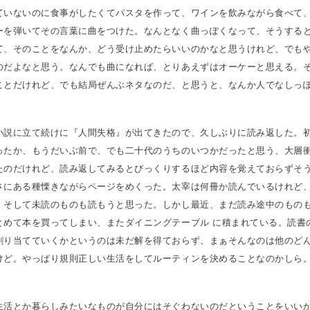
ていないのに食事がしたくてパスタを作って、ワインを飲みながら食べて
ーを弾いてその言葉に曲をつけた。なんとなく曲っぽくなって、そうする
て、そのことをなんか、どう受け止めたらいいのかなと思うけれど、でも
のだよなと思う。なんでも曲になれば、とりあえずはオーケーと思える。
ことだけれど、でも結局ぜんぶネタなのだ、と思うと、なんか人でなしっ
小説に立て続けに『人間失格』が出てきたので、久しぶりに読み返した。
ったか、もうだいぶ前で、でも二十代のうちのいつかだったと思う、大層
たのだけれど、読み返してみるとびっくりするほど内容を覚えておらずそ
さにある種慄きながらページをめくった。太宰は何冊か読んでいるけれど
、そして未読のものも読もうと思った。しかし最近、まだ読み途中のもの
とめて本を買ってしまい、またダイニングテーブル に積まれている。読書
割り当てていくかというのは未だ解を得ておらず、まぁそんなのは他のど
けど。やっぱり規則正しい生活をしてルーティンを決めることなのかしら
生活とか暮らしみたいなものが自分にはそぐわないのだということをいい