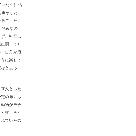
ていたのに結
食事をした。
を過ごした。
、だめなの
せず、祖母は
械に関してだ
か、自分が歳
そうに楽しそ
だなと思っ
以来父とふた
予定の弟にも
な動物がモチ
」と嬉しそう
くれていたの