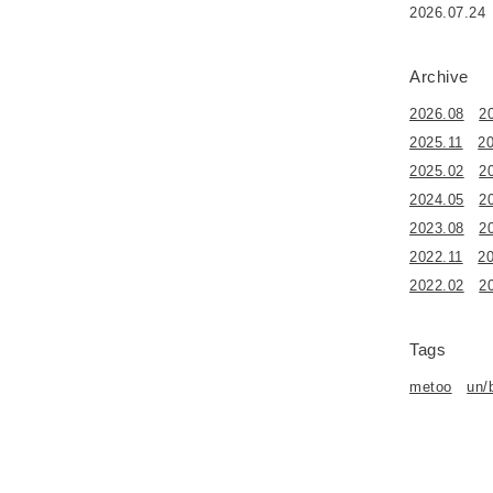
2026.07.24
Archive
2026.08
2
2025.11
2
2025.02
2
2024.05
2
2023.08
2
2022.11
2
2022.02
2
Tags
metoo
un/