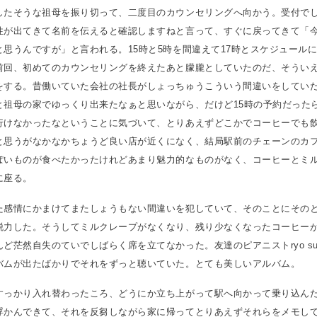
したそうな祖母を振り切って、二度目のカウンセリングへ向かう。受付で
性が出てきて名前を伝えると確認しますねと言って、すぐに戻ってきて「今
と思うんですが」と言われる。15時と5時を間違えて17時とスケジュール
前回、初めてのカウンセリングを終えたあと朦朧としていたのだ、そうい
をする。昔働いていた会社の社長がしょっちゅうこういう間違いをしてい
と祖母の家でゆっくり出来たなぁと思いながら、だけど15時の予約だった
行けなかったなということに気づいて、とりあえずどこかでコーヒーでも
と思うがなかなかちょうど良い店が近くになく、結局駅前のチェーンのカ
ぽいものが食べたかったけれどあまり魅力的なものがなく、コーヒーとミ
に座る。
た感情にかまけてまたしょうもない間違いを犯していて、そのことにその
脱力した。そうしてミルクレープがなくなり、残り少なくなったコーヒー
ど茫然自失のていでしばらく席を立てなかった。友達のピアニストryo sugi
バムが出たばかりでそれをずっと聴いていた。とても美しいアルバム。
すっかり入れ替わったころ、どうにか立ち上がって駅へ向かって乗り込ん
浮かんできて、それを反芻しながら家に帰ってとりあえずそれらをメモし