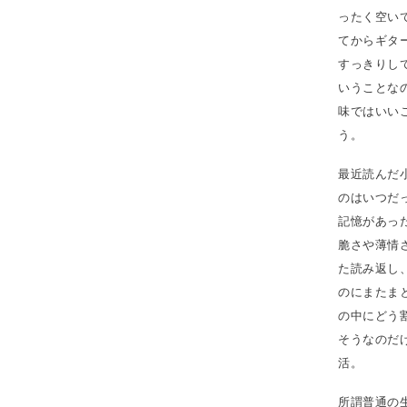
ったく空い
てからギタ
すっきりし
いうことな
味ではいい
う。
最近読んだ
のはいつだ
記憶があっ
脆さや薄情
た読み返し
のにまたま
の中にどう
そうなのだ
活。
所謂普通の