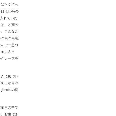
しばらく待っ
日は15時の
に入れていた
えば、と頭の
た。こんなこ
らそもそも祖
飲んで一息つ
フェに入っ
ルクレープを
ときに気づい
がすっかり冷
motoの初
だ電車の中で
て、お腹はま