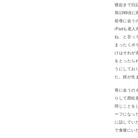
寝起きで日
局13時頃
祖母に会う
iPadも
ね、と言っ
まったくボ
けはそれが
をとったら
うにしてお
た。姪が生
母に会うの
りして西松
同じことを
ーフになっ
に話してい
で食後にい