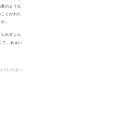
執着のような
のことがわた
うか。
けられずふら
よくて、あぁい
»
22.05.26 膜