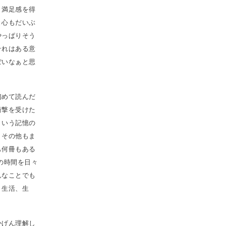
、満足感を得
と心もだいぶ
やっぱりそう
それはある意
ぽいなぁと思
初めて読んだ
衝撃を受けた
ういう記憶の
、その他もま
も何冊もある
の時間を日々
んなことでも
。生活、生
かげん理解し