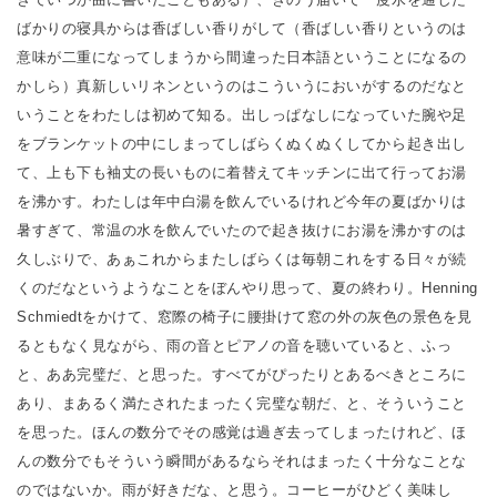
ばかりの寝具からは香ばしい香りがして（香ばしい香りというのは
意味が二重になってしまうから間違った日本語ということになるの
かしら）真新しいリネンというのはこういうにおいがするのだなと
いうことをわたしは初めて知る。出しっぱなしになっていた腕や足
をブランケットの中にしまってしばらくぬくぬくしてから起き出し
て、上も下も袖丈の長いものに着替えてキッチンに出て行ってお湯
を沸かす。わたしは年中白湯を飲んでいるけれど今年の夏ばかりは
暑すぎて、常温の水を飲んでいたので起き抜けにお湯を沸かすのは
久しぶりで、あぁこれからまたしばらくは毎朝これをする日々が続
くのだなというようなことをぼんやり思って、夏の終わり。Henning
Schmiedtをかけて、窓際の椅子に腰掛けて窓の外の灰色の景色を見
るともなく見ながら、雨の音とピアノの音を聴いていると、ふっ
と、ああ完璧だ、と思った。すべてがぴったりとあるべきところに
あり、まあるく満たされたまったく完璧な朝だ、と、そういうこと
を思った。ほんの数分でその感覚は過ぎ去ってしまったけれど、ほ
んの数分でもそういう瞬間があるならそれはまったく十分なことな
のではないか。雨が好きだな、と思う。コーヒーがひどく美味し