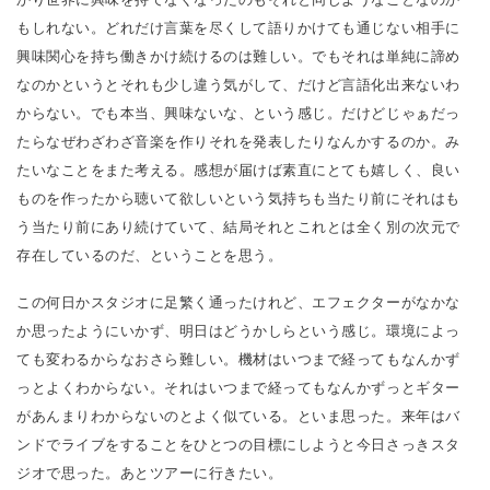
もしれない。どれだけ言葉を尽くして語りかけても通じない相手に
興味関心を持ち働きかけ続けるのは難しい。でもそれは単純に諦め
なのかというとそれも少し違う気がして、だけど言語化出来ないわ
からない。でも本当、興味ないな、という感じ。だけどじゃぁだっ
たらなぜわざわざ音楽を作りそれを発表したりなんかするのか。み
たいなことをまた考える。感想が届けば素直にとても嬉しく、良い
ものを作ったから聴いて欲しいという気持ちも当たり前にそれはも
う当たり前にあり続けていて、結局それとこれとは全く別の次元で
存在しているのだ、ということを思う。
この何日かスタジオに足繁く通ったけれど、エフェクターがなかな
か思ったようにいかず、明日はどうかしらという感じ。環境によっ
ても変わるからなおさら難しい。機材はいつまで経ってもなんかず
っとよくわからない。それはいつまで経ってもなんかずっとギター
があんまりわからないのとよく似ている。といま思った。来年はバ
ンドでライブをすることをひとつの目標にしようと今日さっきスタ
ジオで思った。あとツアーに行きたい。