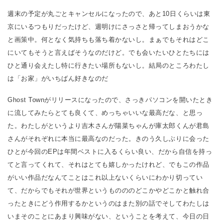
週末の予定が丸ごとキャンセルになったので、あと10日くらいは東
京にいるつもりだったけど、週明けにさっさと帰ってしまおうかな
と画策中。何となく気持ちも落ち着かないし。まぁでもそれはどこ
にいてもそうと言えばそうなのだけど。でも会いたいひとたちには
ひと通り会えたし特に行きたい場所もないし。結局のところわたし
は「お家」がいちばん好きなのだ
Ghost Townがリリースになったので、さっきパソコンを開いたとき
に流してみたらとても良くて、めっちゃいいな最高だな、と思っ
た。わたしがというより吉木さんが陽菜ちゃんが庫太郎くんが君島
さんがそれぞれに本当に最高なのだった。きのう久しぶりに会った
ひとが今回のEPは年間ベストに入るくらい良い、だから自信を持っ
てと言ってくれて、それはとても嬉しかったけれど、でもこの作品
がいい作品だなんてことはこれ以上ないくらいにわかり切ってい
て、だからでもそれが世界というものののどこかやどこかと触れ合
ったときにどう作用するかというのはまた別の話でそしてわたしは
いまそのことにあまり興味がない、ということを考えて、今日の日