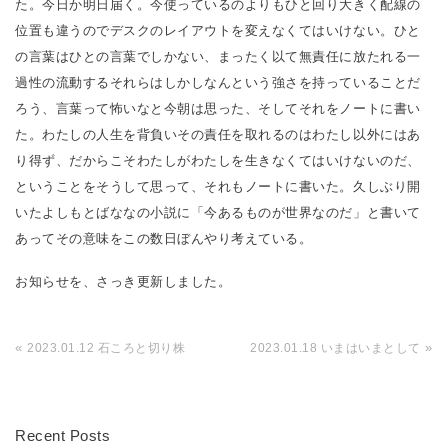
た。今日か明日届く。今使っているのよりもひと回り大きく配線の
位置も違うのでデスクのレイアウトを変えなくてはいけない。ひと
の言葉はひとの言葉でしかない、まったく以て無責任に放たれる一
過性の流動するそれらはしかしなんという強さを持っていることだ
ろう、言葉って怖いなと今朝は思った、そしてそれをノートに書い
た。わたしの人生を背負いその責任を取れるのはわたし以外にはあ
り得ず、だからこそわたしがわたしを生きなくてはいけないのだ、
ということをそうして思って、それもノートに書いた。久しぶり開
いたよしもとばななの小説に「今あるものが世界なのだ」と書いて
あってその意味をこの数日ぼんやり考えている。
お知らせを、さっき更新しました。
«
»
2023.01.12 石ころと切り株
2023.01.18 いまはいまとして
Recent Posts