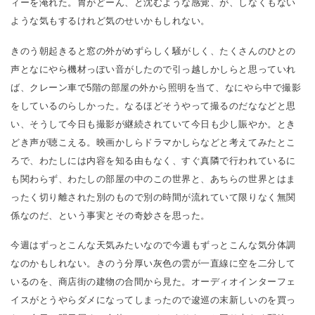
ィーを淹れた。胃がどーん、と沈むような感覚、が、しなくもない
ような気もするけれど気のせいかもしれない。
きのう朝起きると窓の外がめずらしく騒がしく、たくさんのひとの
声となにやら機材っぽい音がしたので引っ越しかしらと思っていれ
ば、クレーン車で5階の部屋の外から照明を当て、なにやら中で撮影
をしているのらしかった。なるほどそうやって撮るのだななどと思
い、そうして今日も撮影が継続されていて今日も少し賑やか。とき
どき声が聴こえる。映画かしらドラマかしらなどと考えてみたとこ
ろで、わたしには内容を知る由もなく、すぐ真隣で行われているに
も関わらず、わたしの部屋の中のこの世界と、あちらの世界とはま
ったく切り離された別のもので別の時間が流れていて限りなく無関
係なのだ、という事実とその奇妙さを思った。
今週はずっとこんな天気みたいなので今週もずっとこんな気分体調
なのかもしれない。きのう分厚い灰色の雲が一直線に空を二分して
いるのを、商店街の建物の合間から見た。オーディオインターフェ
イスがとうやらダメになってしまったので逡巡の末新しいのを買っ