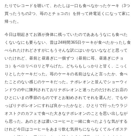
たりでレコードを聴いて、わたしは一口も食べなかったケーキ（3つ
買ったうちの2つ、苺のとチョコの）を持って終電近くになって家に
帰った。
今日は朝起きてお酒が身体に残っていたのでああもうなにも食べた
くないなにも要らない、昔は24時間365日ケーキが食べたかったし食
べられたけれどさすがにもうそんな訳にはいかないななどと思って
いたけれど、昼前と昼過ぎに一個ずつ（昼前に苺、昼過ぎにチョ
コ）をペロリペロリと平らげた。どちらもしっかりと甘く、こっく
りとしたケーキだった。苺のケーキの名前はなんと言ったか、食べ
たことのない感じのケーキだった。ナポレオンと並んでショーウィ
ンドウの中に陳列されておりナポレオンと迷ったのだけれどお店の
ひとにいまの季節のものですとお勧めされてそれを選んだ、でもや
っぱりナポレオンにすれば良かったかなと、ひとりで行ったウラジ
オストクのカフェで食べた大きなナポレオンのことを思い出しなが
ら思った。あのときは濃いコーヒーと一緒に食べたような気がする
けれど今日はコーヒーをあまり飲む気持ちにならなくてルイボステ