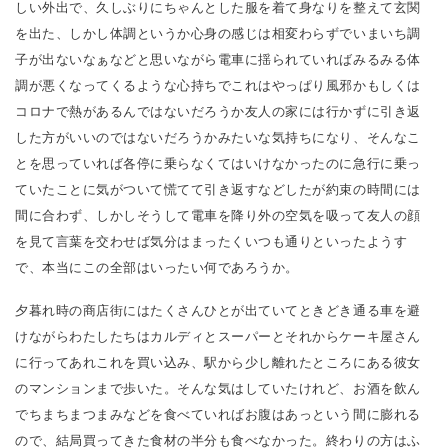
しい外出で、久しぶりにちゃんとした服を着て身なりを整えて玄関
を出た、しかし体調というか心身の感じは相変わらずでいまいち調
子が出ないなぁなどと思いながら電車に揺られていればみるみる体
調が悪くなってくるような心持ちでこれはやっぱり風邪かもしくは
コロナで熱があるんではないだろうか友人の家には行かずに引き返
した方がいいのではないだろうかみたいな気持ちになり、そんなこ
とを思っていれば各停に乗らなくてはいけなかったのに急行に乗っ
ていたことに気がついて慌てて引き返すなどしたが約束の時間には
間に合わず、しかしそうして電車を降り外の空気を吸って友人の顔
を見て言葉を交わせば気分はまったくいつも通りといったようす
で、本当にこの全部はいったい何であろうか。
夕暮れ時の商店街にはたくさんひとが出ていてときどき通る車を避
けながらわたしたちはカルディとスーパーとそれからケーキ屋さん
に行ってあれこれを買い込み、駅から少し離れたところにある彼女
のマンションまで歩いた。そんな気はしていたけれど、お酒を飲ん
でちまちまつまみなどを食べていればお腹はあっという間に膨れる
ので、結局買ってきた食材の半分も食べなかった。終わりの方はふ