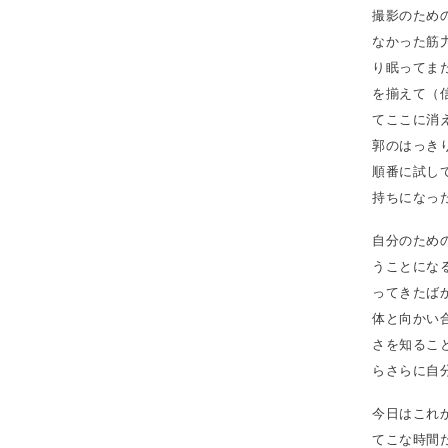
撮影のため
なかった筋
り眠ってま
を揃えて（
てここに消
郭のはっき
順番に試し
持ちになっ
自分のため
うことにな
ってきたば
体と向かい
さを知るこ
らさらに自
今日はこれ
てこな時間