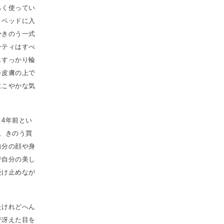
らく使ってい
とベッドに入
かきのう一式
ンティはすべ
しすっかり輪
を皮膚の上で
にこやかな気
4年前とい
。きのう買
自分の顔や身
で自分の美し
受け止めなが
たけれどへん
で冴えた目を