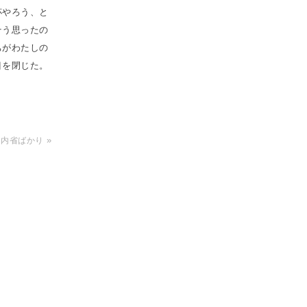
杯やろう、と
そう思ったの
ちがわたしの
目を閉じた。
»
03 内省ばかり