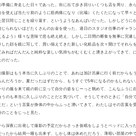
の準備に奔走した日々であった。街に出て歩き回りいくつも店を周り、永
力を使えば当たり前のように筋肉痛になり（比喩）くたくたになって早々
た翌日同じことを繰り返す、というようなあんばいだった。しかしどうに
信じられないほどたくさんのお金を使った、過日のスタジオ仕事のギャラ
えるよう）様々な意味で息も絶え絶え、しかし二日間の断食を無事に完遂
りした顔を鏡に写して、買い揃えてきた新しい化粧品を次々開けてそれら
てみればだんだんと純粋な楽しい気持ちがむくむくと湧き上がってきて、
たのだった。
の撮影はもう本当に久しぶりのことで、あれは加計呂麻に行く前だからもう
るんだろうか。夏だったはずだから、もうすぐで5年になるのかもしれない
かりの服を来て鏡の前に立って自分の姿をじーっと眺めて、こんなふうに
合うのも本当に久しぶりのことだと気づいて、そうしてそのときに「自分
とだ」という言葉が身体の中からふっと湧いてきて、わたしはその言葉を
分のことをじっと見た。
から深夜に出発して撮影の予定だからさっき仮眠をしようとベッドに入っ
だったから結局一睡も出来ず、しかし体は休めただろう、薄暗い部屋の中